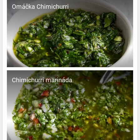
Omáčka Chimichurri
Chimichurri marináda