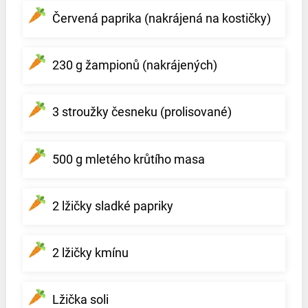
Červená paprika (nakrájená na kostičky)
230 g žampionů (nakrájených)
3 stroužky česneku (prolisované)
500 g mletého krůtího masa
2 lžičky sladké papriky
2 lžičky kmínu
Lžička soli