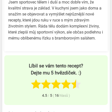
Jsem sportovec tělem i duší a moc dobře vím, že
kvalitní strava je základ. V kuchyni jsem jako doma a
snažím se objevovat a vymýšlet nejrůznější nové
recepty, které jdou ruku v ruce s mým zdravým
životním stylem. Ráda tělu dodám komplexní živiny,
které zlepší můj sportovní výkon, ale občas podlehnu i
mému oblíbenému řízku s bramborovým salátem.
Líbil se vám tento recept?
Dejte mu 5 hvězdiček. :)
4.5
/
5
(
16
hlasů
)