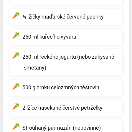
¼ lžičky maďarské červené papriky
250 ml kuřecího vývaru
250 ml řeckého jogurtu (nebo zakysané
smetany)
500 g hrnku celozrnných těstovin
2 lžíce nasekané čerstvé petrželky
Strouhaný parmazán (nepovinné)