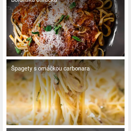
Špagety s omáčkou carbonara