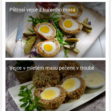
Pštrosí vejce z kuřecího masa
Vejce v mletém masu pečené v troubě