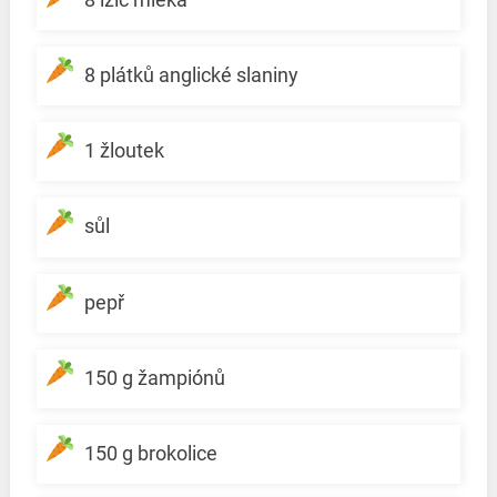
8 plátků anglické slaniny
1 žloutek
sůl
pepř
150 g žampiónů
150 g brokolice