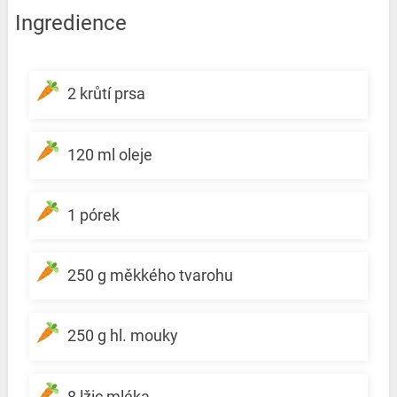
Ingredience
2 krůtí prsa
120 ml oleje
1 pórek
250 g měkkého tvarohu
250 g hl. mouky
8 lžic mléka