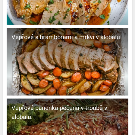
Vepřové s bramborami a mrkví v alobalu
Vepřová panenka pečená v troubě v
alobalu.