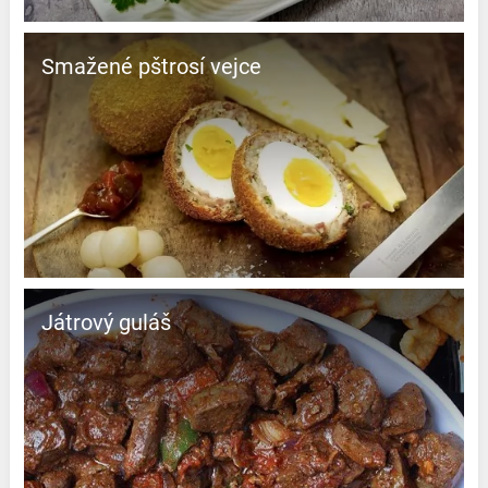
Smažené pštrosí vejce
Játrový guláš