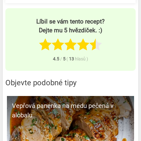
Líbil se vám tento recept?
Dejte mu 5 hvězdiček. :)
4.5
/
5
(
13
hlasů
)
Objevte podobné tipy
Vepřová panenka na medu pečená v
alobalu