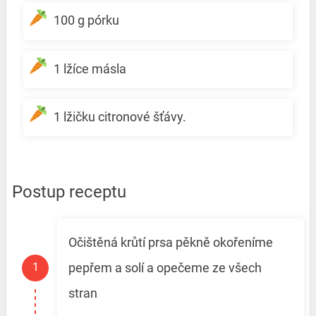
100 g pórku
1 lžíce másla
1 lžičku citronové šťávy.
Postup receptu
Očištěná krůtí prsa pěkně okořeníme
pepřem a solí a opečeme ze všech
stran