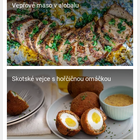
Vepřové maso v alobalu
Skotské vejce s hořčičnou omáčkou