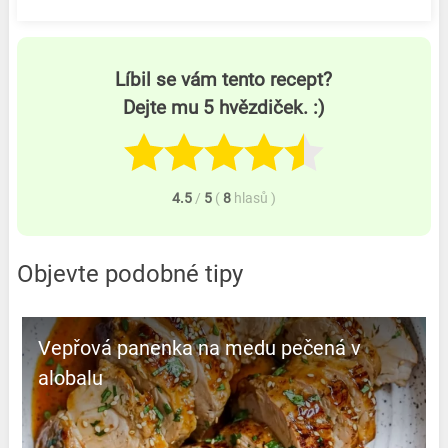
Líbil se vám tento recept?
Dejte mu 5 hvězdiček. :)
4.5
/
5
(
8
hlasů
)
Objevte podobné tipy
Vepřová panenka na medu pečená v
alobalu