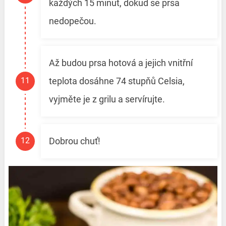
každých 15 minut, dokud se prsa
nedopečou.
Až budou prsa hotová a jejich vnitřní
teplota dosáhne 74 stupňů Celsia,
vyjměte je z grilu a servírujte.
Dobrou chuť!