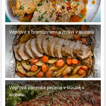
Vepřové s bramborami a mrkví v alobalu
Vepřová panenka pečená v troubě v
alobalu.