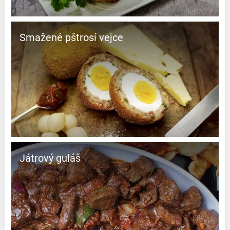
Smažené pštrosí vejce
Játrový guláš