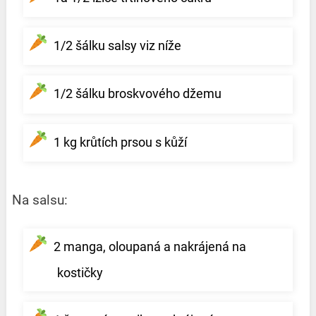
1/2 šálku salsy viz níže
1/2 šálku broskvového džemu
1 kg krůtích prsou s kůží
Na salsu:
2 manga, oloupaná a nakrájená na
kostičky