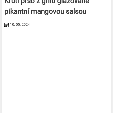
Krůtí prso z grilu glazované
pikantní mangovou salsou
10. 05. 2024