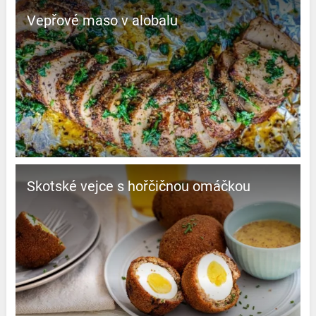
Vepřové maso v alobalu
Skotské vejce s hořčičnou omáčkou