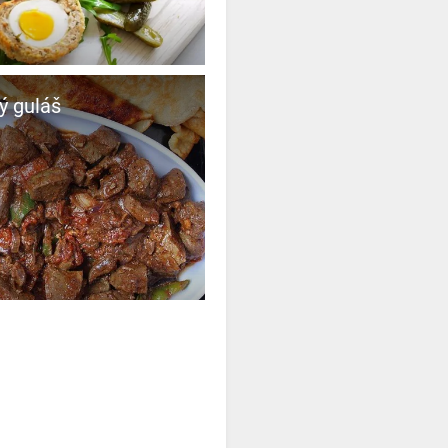
ý guláš