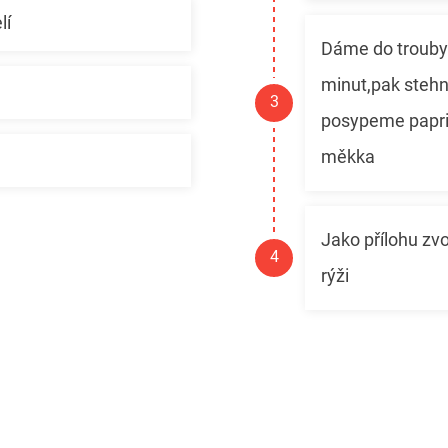
lí
Dáme do trouby
minut,pak stehn
posypeme papr
měkka
Jako přílohu zv
rýži