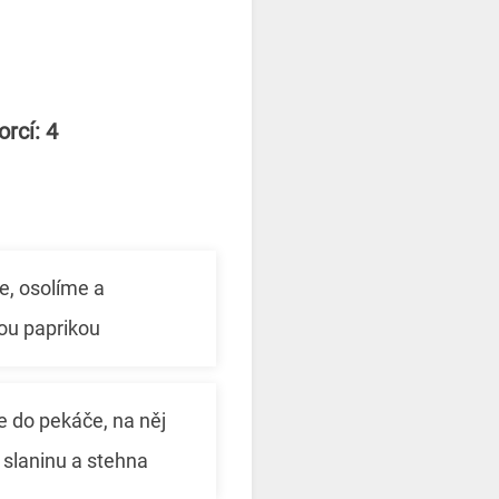
rcí: 4
, osolíme a
u paprikou
e do pekáče, na něj
slaninu a stehna