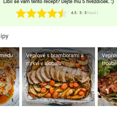
Líbil se vám tento recept? Dejte mu 5 hvězdiček. :)
4.5
/
5
(
5
hlasů
)
ipy
 medu
Vepřové s bramborami a
Vepřo
mrkví v alobalu
troubě