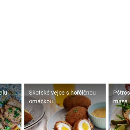
alu
Skotské vejce s hořčičnou
Pštros
omáčkou
masa