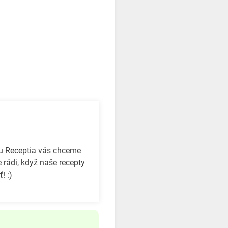
bu Receptia vás chceme
 rádi, když naše recepty
! :)