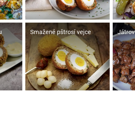
u
Smažené pštrosí vejce
Játrov