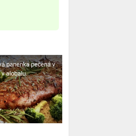
vá panenka pečená v
 v alobalu.