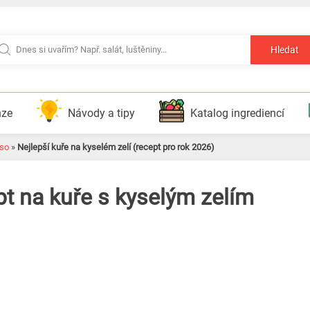
Hledat
nze
Návody a tipy
Katalog ingrediencí
so
»
Nejlepší kuře na kyselém zelí (recept pro rok 2026)
pt na kuře s kyselým zelím