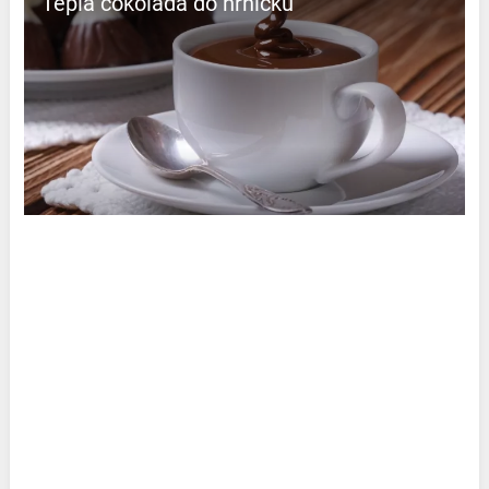
Teplá čokoláda do hrníčku