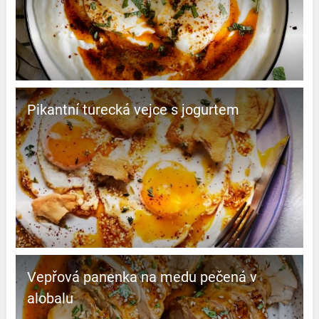
Pikantní turecká vejce s jogurtem
Vepřová panenka na medu pečená v
alobalu