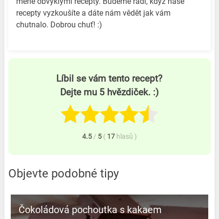
méně obvyklými recepty. Budeme rádi, když naše
recepty vyzkoušíte a dáte nám vědět jak vám
chutnalo. Dobrou chuť! :)
Líbil se vám tento recept?
Dejte mu 5 hvězdiček. :)
4.5
/
5
(
17
hlasů
)
Objevte podobné tipy
Čokoládová pochoutka s kakaem