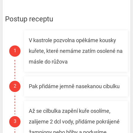
Postup receptu
V kastrole pozvolna opékáme kousky
kuřete, které nemáme zatím osolené na
másle do růžova
Pak přidáme jemně nasekanou cibulku
Až se cilbulka zapění kuře osolíme,
zalijeme 2 dcl vody, přidáme pokrájené
žampiony nebo hřiby a podusíme