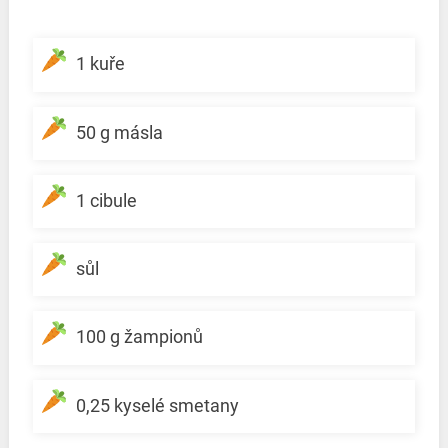
1 kuře
50 g másla
1 cibule
sůl
100 g žampionů
0,25 kyselé smetany