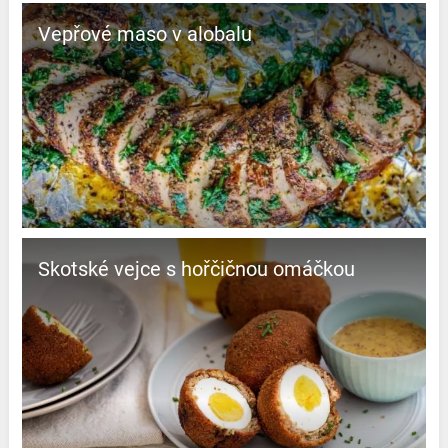
Vepřové maso v alobalu
Skotské vejce s hořčičnou omáčkou