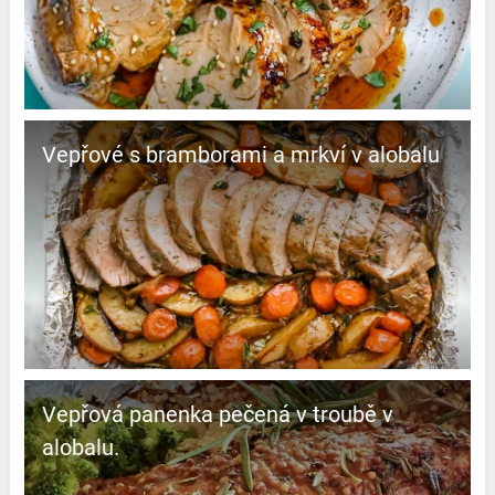
Vepřové s bramborami a mrkví v alobalu
Vepřová panenka pečená v troubě v
alobalu.