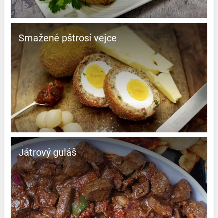
Smažené pštrosí vejce
Játrový guláš