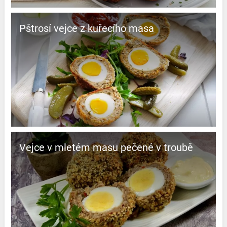
Pštrosí vejce z kuřecího masa
Vejce v mletém masu pečené v troubě