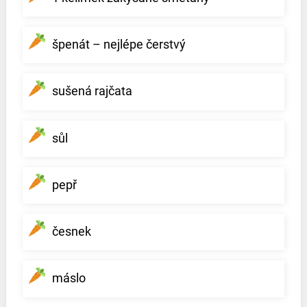
špenát – nejlépe čerstvý
sušená rajčata
sůl
pepř
česnek
máslo