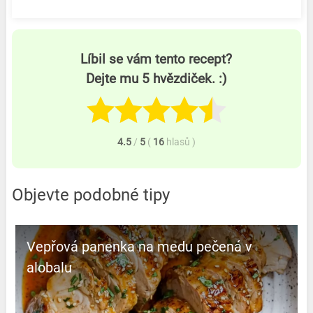
Líbil se vám tento recept?
Dejte mu 5 hvězdiček. :)
4.5
/
5
(
16
hlasů
)
Objevte podobné tipy
Vepřová panenka na medu pečená v
alobalu