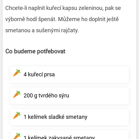
Chcete-li naplnit kuřecí kapsu zeleninou, pak se
výborně hodí špenát. Můžeme ho doplnit ještě
smetanou a sušenými rajčaty.
Co budeme potřebovat
4 kuřecí prsa
200 g tvrdého sýru
1 kelímek sladké smetany
1 kelímek zakysané smetany