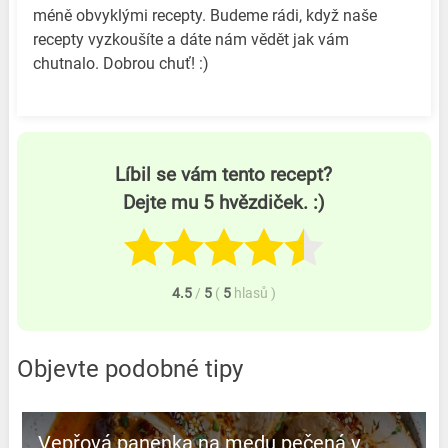
méně obvyklými recepty. Budeme rádi, když naše
recepty vyzkoušíte a dáte nám vědět jak vám
chutnalo. Dobrou chuť! :)
Líbil se vám tento recept?
Dejte mu 5 hvězdiček. :)
4.5
/
5
(
5
hlasů
)
Objevte podobné tipy
Vepřová panenka na medu pečená v