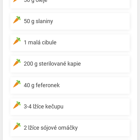
50 g slaniny
1 malá cibule
200 g sterilované kapie
40 g feferonek
3-4 lžíce kečupu
2 lžíce sójové omáčky