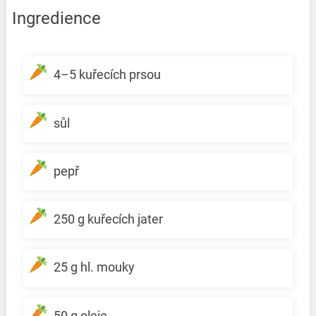
Ingredience
4–5 kuřecích prsou
sůl
pepř
250 g kuřecích jater
25 g hl. mouky
50 g oleje