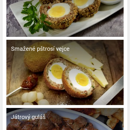
Smažené pštrosí vejce
Játrový guláš