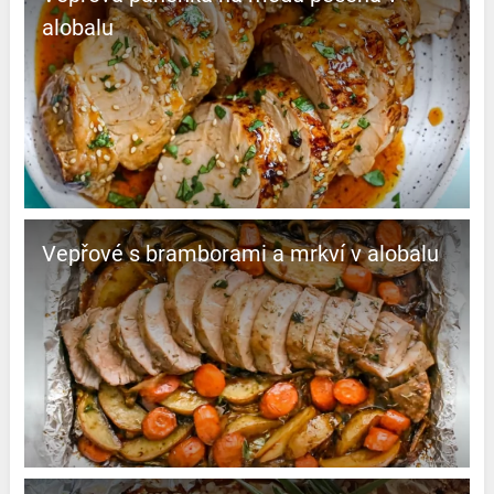
alobalu
Vepřové s bramborami a mrkví v alobalu