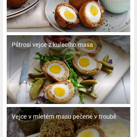
Pštrosí vejce z kuřecího masa
Vejce v mletém masu pečené v troubě