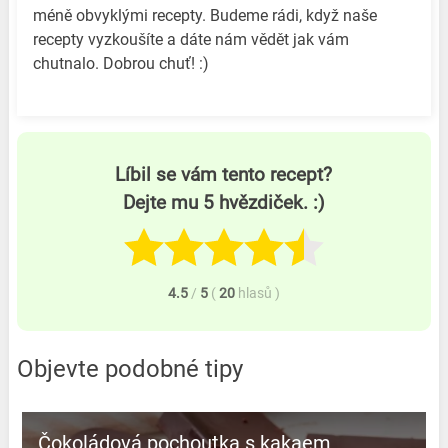
méně obvyklými recepty. Budeme rádi, když naše
recepty vyzkoušíte a dáte nám vědět jak vám
chutnalo. Dobrou chuť! :)
Líbil se vám tento recept?
Dejte mu 5 hvězdiček. :)
4.5
/
5
(
20
hlasů
)
Objevte podobné tipy
Čokoládová pochoutka s kakaem