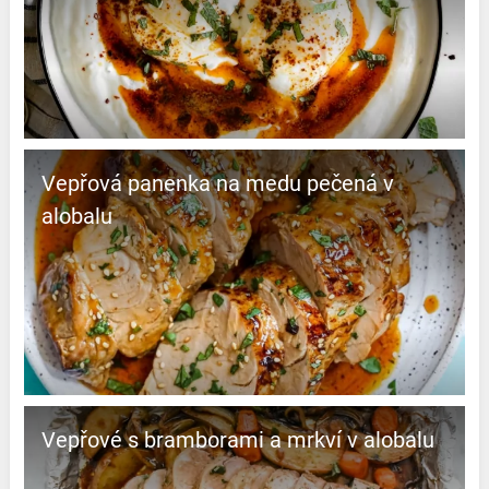
Vepřová panenka na medu pečená v
alobalu
Vepřové s bramborami a mrkví v alobalu