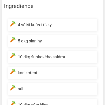
Ingredience
4 větší kuřecí řízky
5 dkg slaniny
10 dkg šunkového salámu
kari koření
sůl
10 dkg sýra Niva