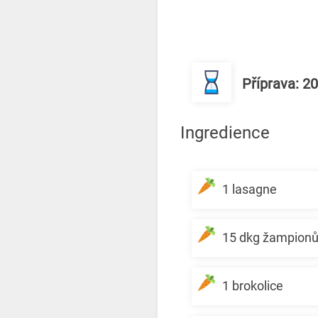
Příprava: 2
Ingredience
1 lasagne
15 dkg žampionů 
1 brokolice