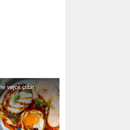
é vejce çilbir