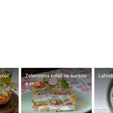
oláč
Zeleninový koláč se šunkou
Lahodn
a vejci