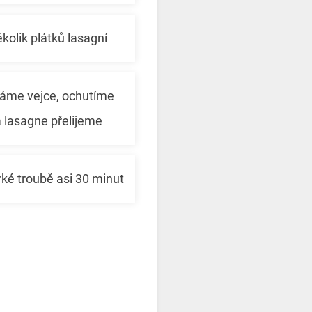
olik plátků lasagní
háme vejce, ochutíme
a lasagne přelijeme
é troubě asi 30 minut