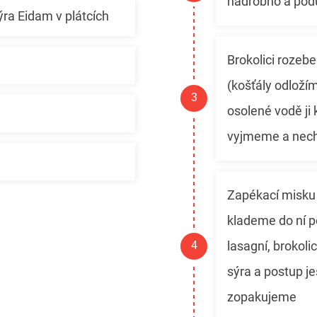
nadrobno a podu
ýra Eidam v plátcích
Brokolici rozeb
(košťály odložím
osolené vodě ji
vyjmeme a nec
Zapékací misk
klademe do ní p
lasagní, brokoli
sýra a postup j
zopakujeme