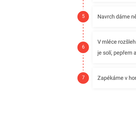
Navrch dáme něk
V mléce rozšle
je solí, pepřem 
Zapékáme v hork