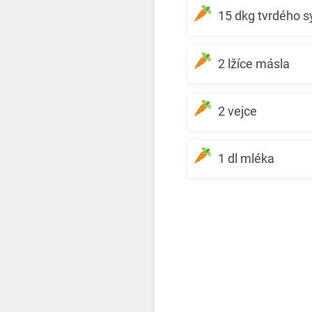
15 dkg tvrdého s
2 lžíce másla
2 vejce
1 dl mléka