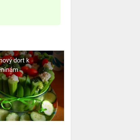
nový dort k
eninám