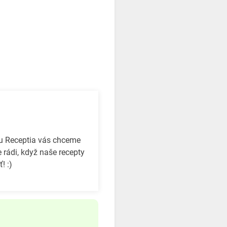
bu Receptia vás chceme
 rádi, když naše recepty
! :)