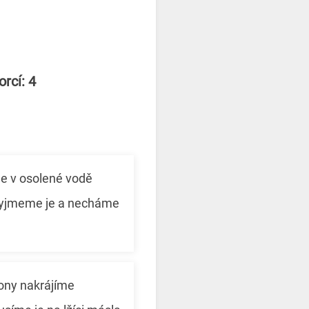
rcí: 4
e v osolené vodě
vyjmeme je a necháme
ony nakrájíme