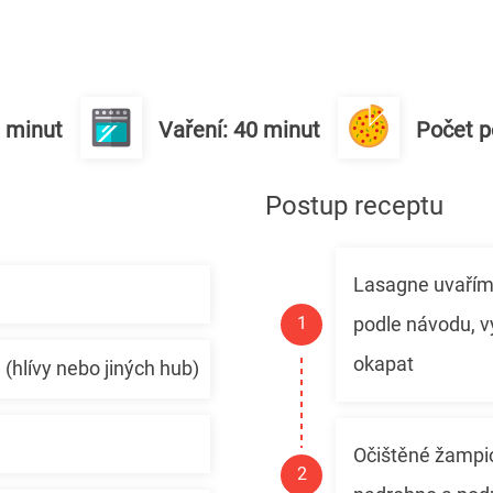
0 minut
Vaření: 40 minut
Počet po
Postup receptu
Lasagne uvařím
podle návodu, 
okapat
(hlívy nebo jiných hub)
Očištěné žampi