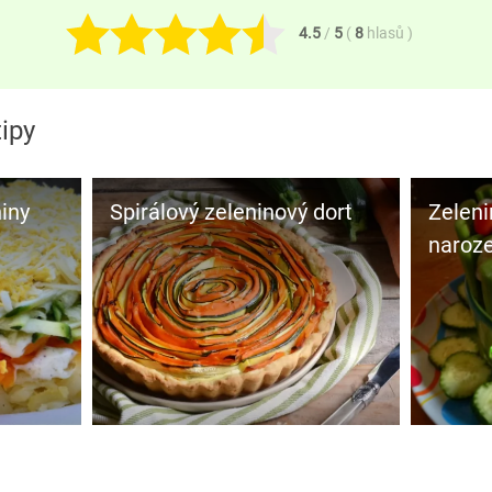
4.5
/
5
(
8
hlasů
)
ipy
iny
Spirálový zeleninový dort
Zeleni
naroz