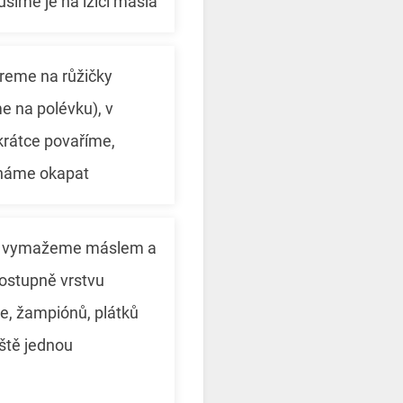
síme je na lžíci másla
ereme na růžičky
e na polévku), v
 krátce povaříme,
háme okapat
u vymažeme máslem a
ostupně vrstvu
ce, žampiónů, plátků
eště jednou