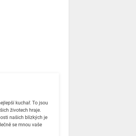
jlepší kuchař. To jsou
ašich životech hraje.
osti našich blízkých je
olečně se mnou vaše