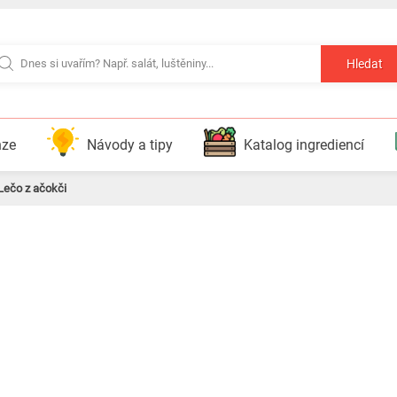
Hledat
nze
Návody a tipy
Katalog ingrediencí
Lečo z ačokči