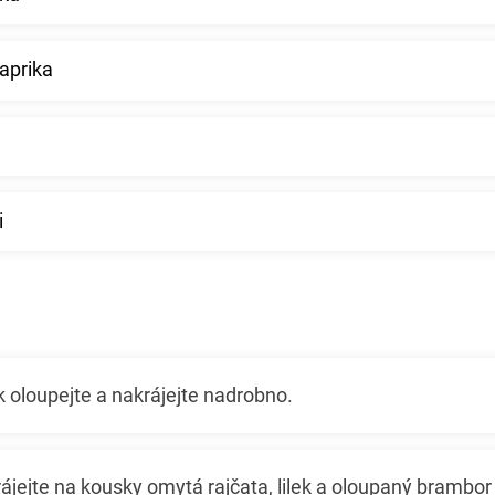
aprika
i
k oloupejte a nakrájejte nadrobno.
jejte na kousky omytá rajčata, lilek a oloupaný brambor