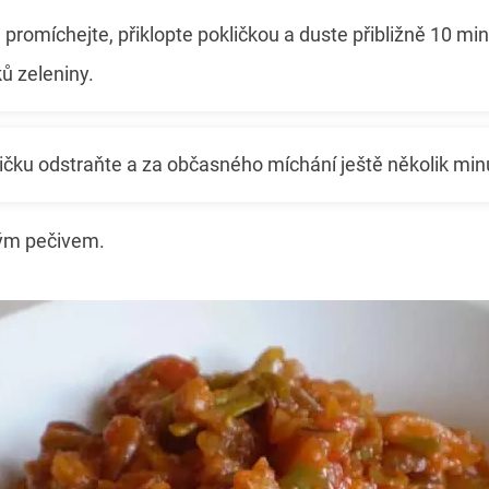
promíchejte, přiklopte pokličkou a duste přibližně 10 minu
ků zeleniny.
ičku odstraňte a za občasného míchání ještě několik min
vým pečivem.