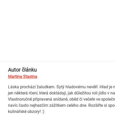
Autor článku
Martina Stastna
Láska prochází žaludkem. Sytý hladovému nevěří. Hlad je ne
jen některá rčení, která dokládají, jak důležitou roli jídlo v n
Vlastnoručně připravená snídaně, oběd či večeře ve společn
navíc často nejhezčím zážitkem celého dne. Rozšiřte si sp
kulinářské obzory! :)