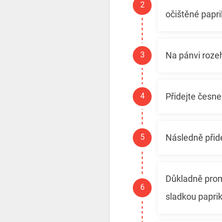
očištěné papr
Na pánvi rozehř
Přidejte česne
Následně přide
Důkladně promí
sladkou paprik