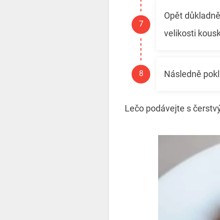
Opět důkladně 
velikosti kous
Následně pokl
Lečo podávejte s čerst