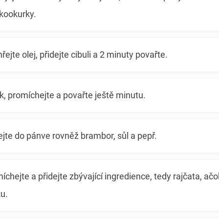
ikookurky.
ejte olej, přidejte cibuli a 2 minuty povařte.
k, promíchejte a povařte ještě minutu.
jte do pánve rovněž brambor, sůl a pepř.
chejte a přidejte zbývající ingredience, tedy rajčata, ačok
u.