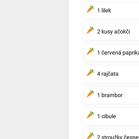
1 lilek
2 kusy ačokči
1 červená paprik
4 rajčata
1 brambor
1 cibule
2 stroužky česn