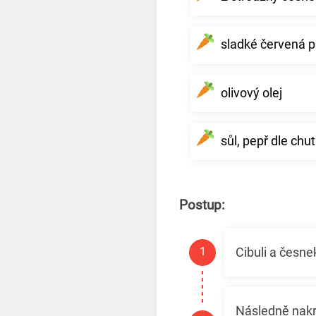
sladké červená p
olivový olej
sůl, pepř dle chut
Postup:
Cibuli a česne
Následně nakrá