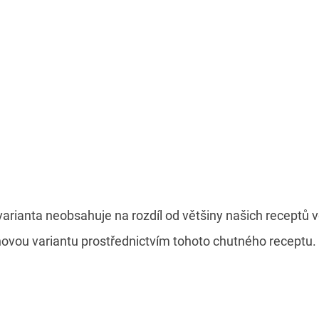
í varianta neobsahuje na rozdíl od většiny našich receptů 
novou variantu prostřednictvím tohoto chutného receptu.