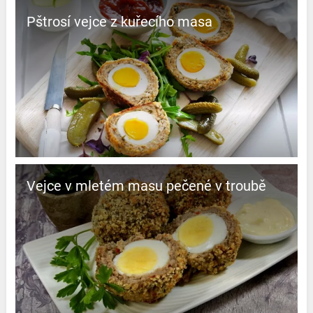
Pštrosí vejce z kuřecího masa
Vejce v mletém masu pečené v troubě