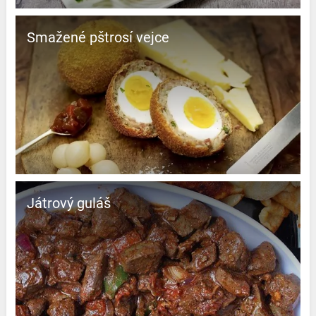
Smažené pštrosí vejce
Játrový guláš