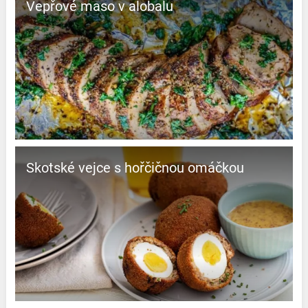
Vepřové maso v alobalu
Skotské vejce s hořčičnou omáčkou