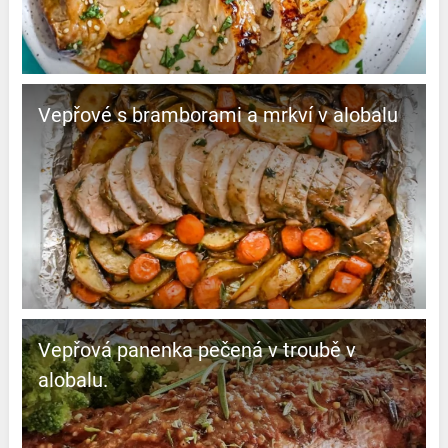
Vepřové s bramborami a mrkví v alobalu
Vepřová panenka pečená v troubě v
alobalu.