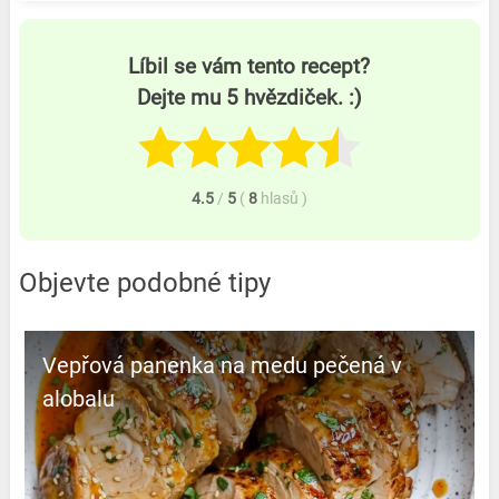
Líbil se vám tento recept?
Dejte mu 5 hvězdiček. :)
4.5
/
5
(
8
hlasů
)
Objevte podobné tipy
Vepřová panenka na medu pečená v
alobalu