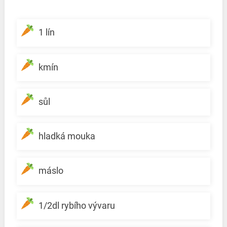
1 lín
kmín
sůl
hladká mouka
máslo
1/2dl rybího vývaru