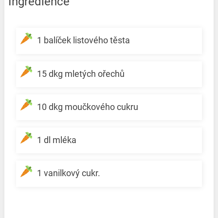
Ingredience
1 balíček listového těsta
15 dkg mletých ořechů
10 dkg moučkového cukru
1 dl mléka
1 vanilkový cukr.