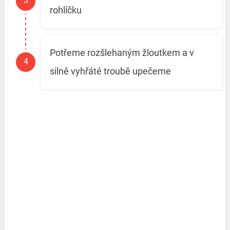
rohlíčku
Potřeme rozšlehaným žloutkem a v
silně vyhřáté troubě upečeme