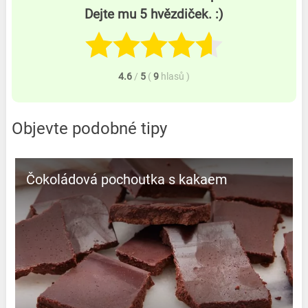
Dejte mu 5 hvězdiček. :)
4.6
/
5
(
9
hlasů
)
Objevte podobné tipy
Čokoládová pochoutka s kakaem