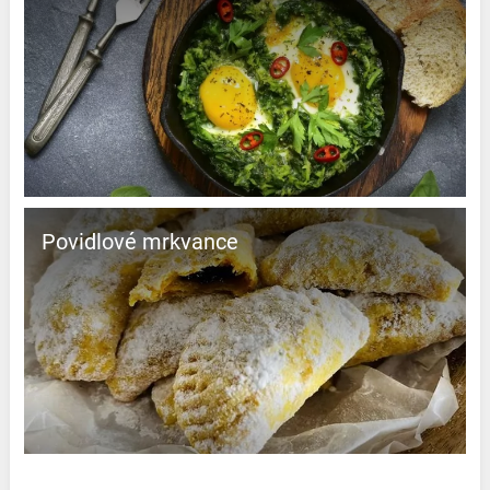
Povidlové mrkvance