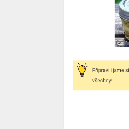
Připravili jsme s
všechny!