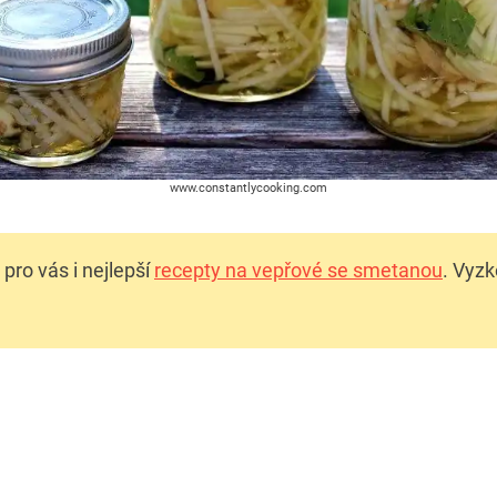
www.constantlycooking.com
i pro vás i nejlepší
recepty na vepřové se smetanou
. Vyzk