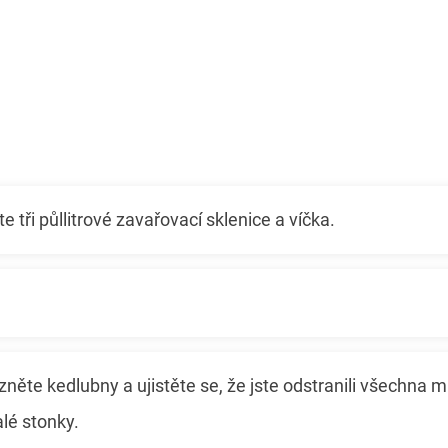
e tři půllitrové zavařovací sklenice a víčka.
ízněte kedlubny a ujistěte se, že jste odstranili všechna m
lé stonky.