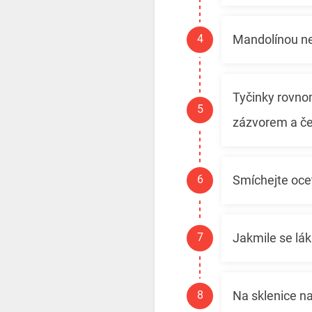
Mandolínou ne
Tyčinky rovnom
zázvorem a 
Smíchejte ocet
Jakmile se lák
Na sklenice na