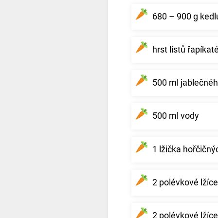
680 – 900 g kedl
hrst listů řapíkat
500 ml jablečnéh
500 ml vody
1 lžička hořčičn
2 polévkové lžíce
2 polévkové lžíce