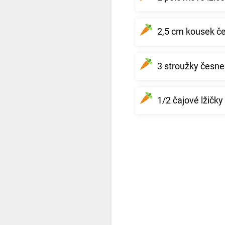
2,5 cm kousek če
3 stroužky česne
1/2 čajové lžičk