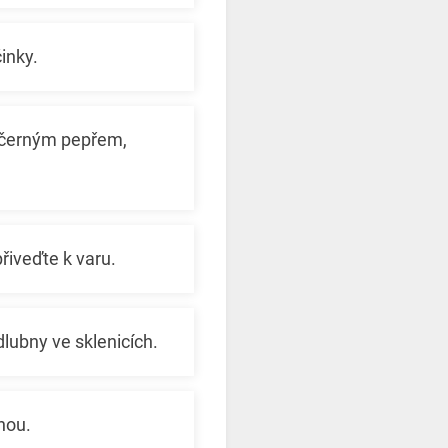
inky.
, černým pepřem,
řiveďte k varu.
dlubny ve sklenicích.
nou.