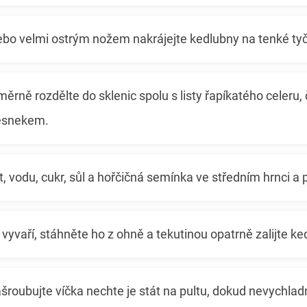
bo velmi ostrým nožem nakrájejte kedlubny na tenké tyč
ěrně rozdělte do sklenic spolu s listy řapíkatého celeru
česnekem.
, vodu, cukr, sůl a hořčičná semínka ve středním hrnci a p
 vyvaří, stáhněte ho z ohně a tekutinou opatrně zalijte ke
šroubujte víčka nechte je stát na pultu, dokud nevychlad