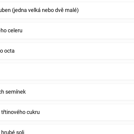
uben (jedna velká nebo dvě malé)
ého celeru
o octa
ých semínek
 třtinového cukru
 hrubé soli