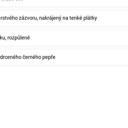
rstvého zázvoru, nakrájený na tenké plátky
ku, rozpůlené
y drceného černého pepře