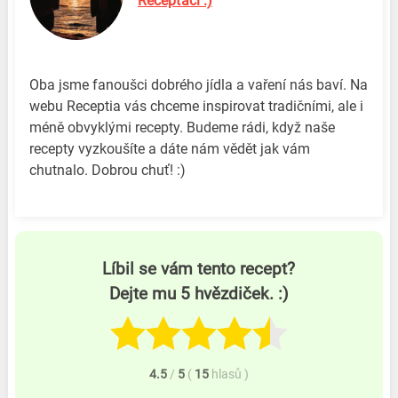
Recepťáci :)
Oba jsme fanoušci dobrého jídla a vaření nás baví. Na
webu Receptia vás chceme inspirovat tradičními, ale i
méně obvyklými recepty. Budeme rádi, když naše
recepty vyzkoušíte a dáte nám vědět jak vám
chutnalo. Dobrou chuť! :)
Líbil se vám tento recept?
Dejte mu 5 hvězdiček. :)
4.5
/
5
(
15
hlasů
)