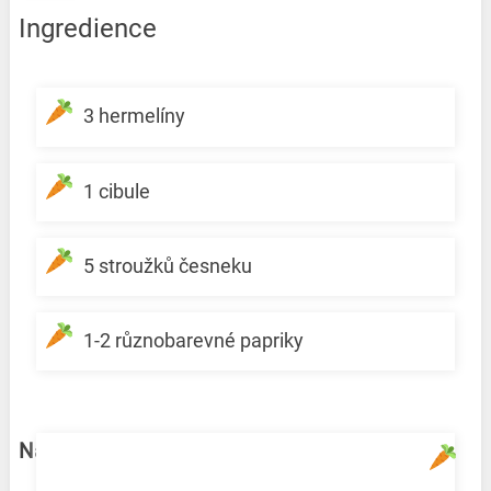
Ingredience
3 hermelíny
1 cibule
5 stroužků česneku
1-2 různobarevné papriky
Nálev: