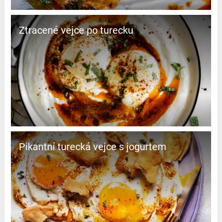
Ztracené vejce po turecku
Pikantní turecká vejce s jogurtem