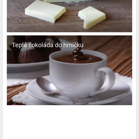
Teplá čokoláda do hrníčku