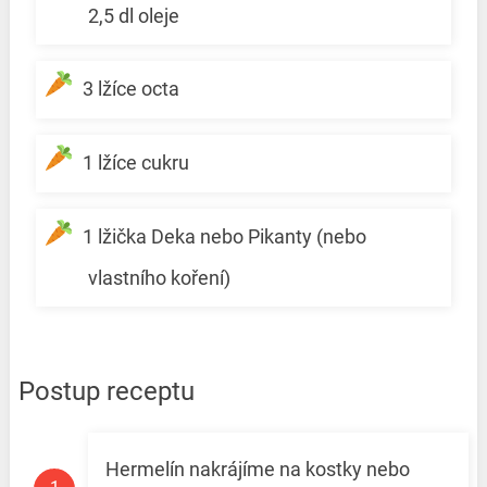
2,5 dl oleje
3 lžíce octa
1 lžíce cukru
1 lžička Deka nebo Pikanty (nebo
vlastního koření)
Postup receptu
Hermelín nakrájíme na kostky nebo