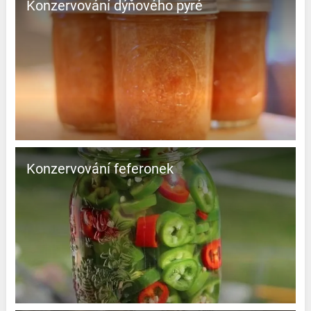
Konzervování dýňového pyré
Konzervování feferonek