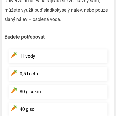
Univerzální nálev na rajčata si zvolí každý sám,
můžete využít buď sladkokyselý nálev, nebo pouze
slaný nálev – osolená voda.
Budete potřebovat
1 l vody
0,5 l octa
80 g cukru
40 g soli