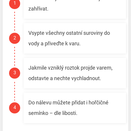
zahřívat.
Vsypte všechny ostatní suroviny do
vody a přiveďte k varu.
Jakmile vzniklý roztok projde varem,
odstavte a nechte vychladnout.
Do nálevu můžete přidat i hořčičné
semínko – dle libosti.