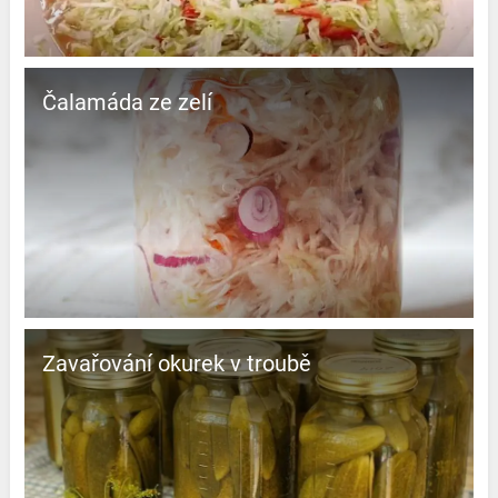
Čalamáda ze zelí
Zavařování okurek v troubě