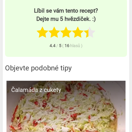
Líbil se vám tento recept?
Dejte mu 5 hvězdiček. :)
4.4
/
5
(
16
hlasů
)
Objevte podobné tipy
Čalamáda z cukety