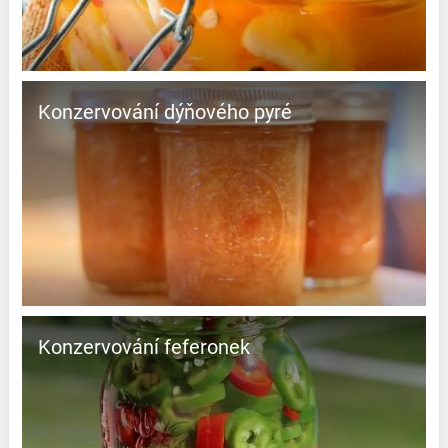
Konzervování dýňového pyré
Konzervování feferonek