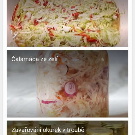
Čalamáda ze zelí
Zavařování okurek v troubě