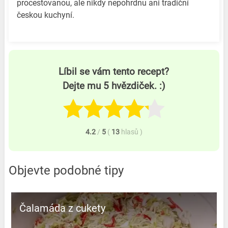
procestovanou, ale nikdy nepohrdnu ani tradiční
českou kuchyní.
Líbil se vám tento recept?
Dejte mu 5 hvězdiček. :)
4.2
/
5
(
13
hlasů
)
Objevte podobné tipy
Čalamáda z cukety