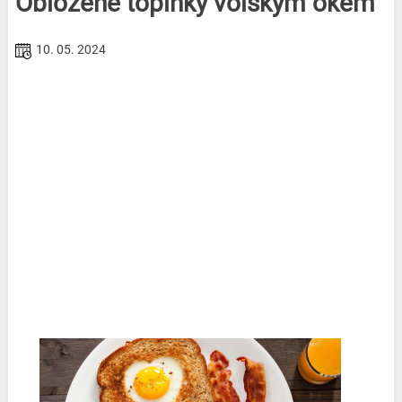
Obložené topinky volským okem
10. 05. 2024