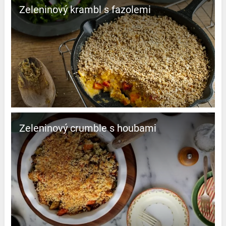
Zeleninový krambl s fazolemi
Zeleninový crumble s houbami