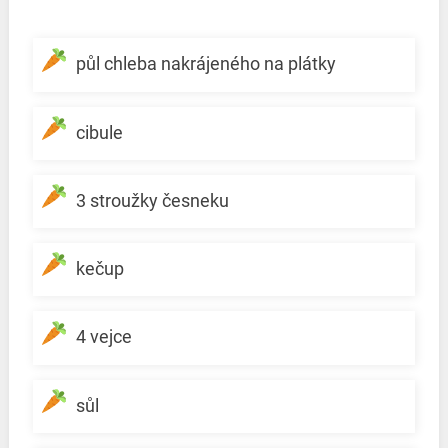
půl chleba nakrájeného na plátky
cibule
3 stroužky česneku
kečup
4 vejce
sůl