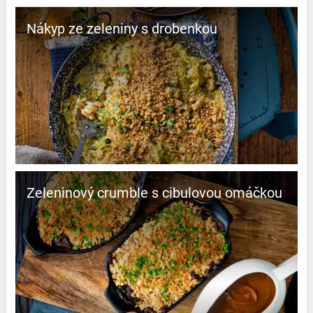
Nákyp ze zeleniny s drobenkou
Zeleninový crumble s cibulovou omáčkou