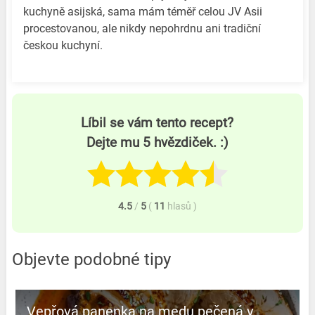
kuchyně asijská, sama mám téměř celou JV Asii
procestovanou, ale nikdy nepohrdnu ani tradiční
českou kuchyní.
Líbil se vám tento recept?
Dejte mu 5 hvězdiček. :)
4.5
/
5
(
11
hlasů
)
Objevte podobné tipy
Vepřová panenka na medu pečená v