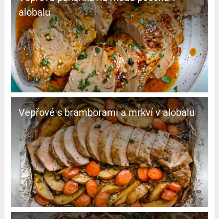
alobalu
Vepřové s bramborami a mrkví v alobalu