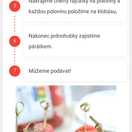
Nakrájíme cherry rajčátky na poloviny a
každou polovinu položíme na klobásu,
Nakonec jednohubky zajistíme
párátkem.
Můžeme podávat!