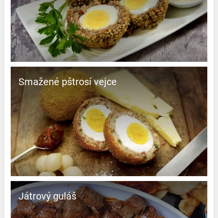
Smažené pštrosí vejce
Játrový guláš