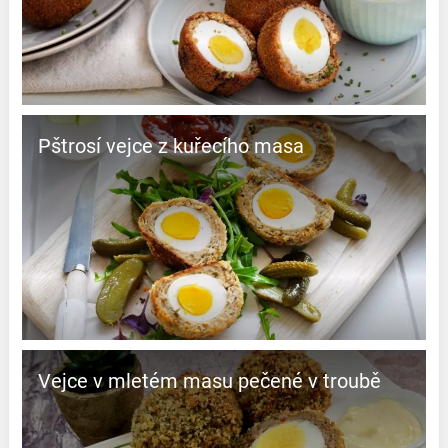
Pštrosí vejce z kuřecího masa
Vejce v mletém masu pečené v troubě