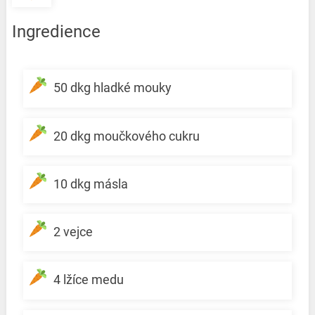
Ingredience
50 dkg hladké mouky
20 dkg moučkového cukru
10 dkg másla
2 vejce
4 lžíce medu