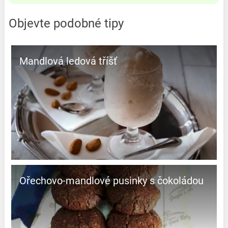
Objevte podobné tipy
Mandlová ledová tříšť
Ořechovo-mandlové pusinky s čokoládou