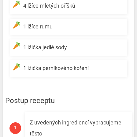
4 lžíce mletých oříšků
1 lžíce rumu
1 lžička jedlé sody
1 lžička perníkového koření
Postup receptu
Z uvedených ingrediencí vypracujeme
těsto