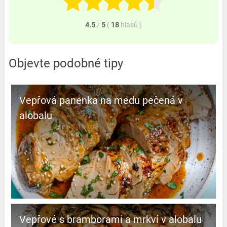
4.5
/
5
(
18
hlasů
)
Objevte podobné tipy
Vepřová panenka na medu pečená v
alobalu
Vepřové s bramborami a mrkví v alobalu