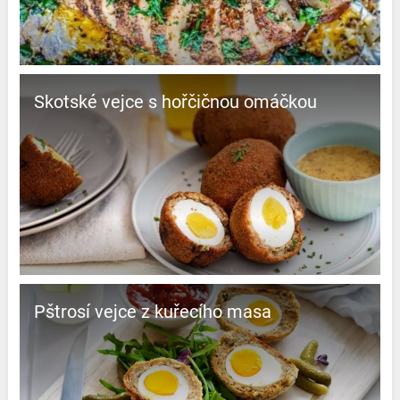
Skotské vejce s hořčičnou omáčkou
Pštrosí vejce z kuřecího masa