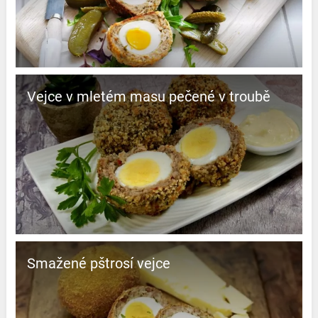
Vejce v mletém masu pečené v troubě
Smažené pštrosí vejce