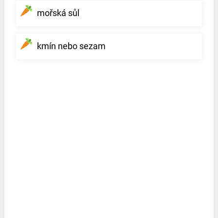
mořská sůl
kmín nebo sezam