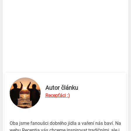
Autor článku
Recepťáci :)
Oba jsme fanoušci dobrého jídla a vaření nás baví. Na
webu Receptia vás chceme inspirovat tradičními, ale i