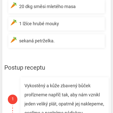
20 dkg směsi mletého masa
1 lžíce hrubé mouky
sekaná petrželka.
Postup receptu
Vykostěný a kůže zbavený bůček
prořízneme napříč tak, aby nám vznikl
jeden veliký plát, opatrně jej naklepeme,
osolíme a naplníme nádivkou