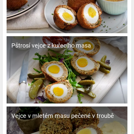
Pštrosí vejce z kuřecího masa
Vejce v mletém masu pečené v troubě