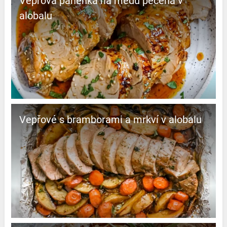
Vepřová panenka na medu pečená v
alobalu
Vepřové s bramborami a mrkví v alobalu