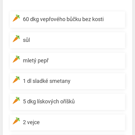
60 dkg vepřového bůčku bez kosti
sůl
mletý pepř
1 dl sladké smetany
5 dkg lískových oříšků
2 vejce