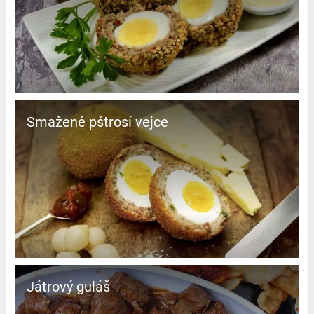
Smažené pštrosí vejce
Játrový guláš