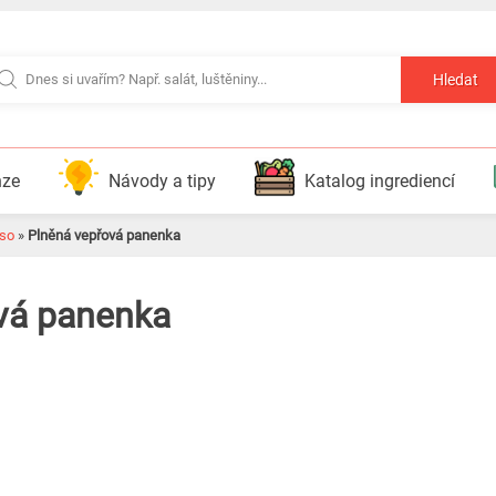
Hledat
nze
Návody a tipy
Katalog ingrediencí
so
»
Plněná vepřová panenka
vá panenka