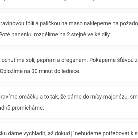
ravinovou fólií a paličkou na maso naklepeme na požadov
Poté panenku rozdělíme na 2 stejně velké díly.
ochutíme solí, pepřem a oreganem. Pokapeme šťávou z 
Odložíme na 30 minut do lednice.
ipravíme omáčku a to tak, že dáme do mísy majonézu, sme
ladně promícháme.
u dáme vychladit, až dokud jí nebudeme potřebovat k se