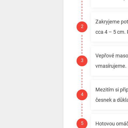
Zakryjeme pot
cca 4 – 5 cm. 
Vepřové maso 
vmasírujeme. 
Mezitím si př
česnek a důk
Hotovou omáčk