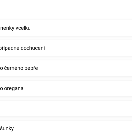
anenky vcelku
a případné dochucení
ho černého pepře
ho oregana
 šunky