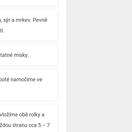
, sýr a mrkev. Pevně
í.
tatné misky.
, poté namočíme ve
 vložíme obě rolky a
ždou stranu cca 5 – 7