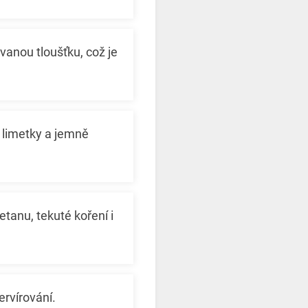
anou tloušťku, což je
limetky a jemně
tanu, tekuté koření i
rvírování.