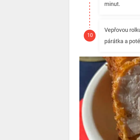
minut.
Vepřovou rolk
párátka a pot