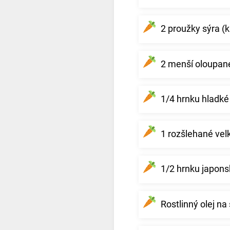
2 proužky sýra (
2 menší oloupan
1/4 hrnku hladk
1 rozšlehané vel
1/2 hrnku japon
Rostlinný olej n