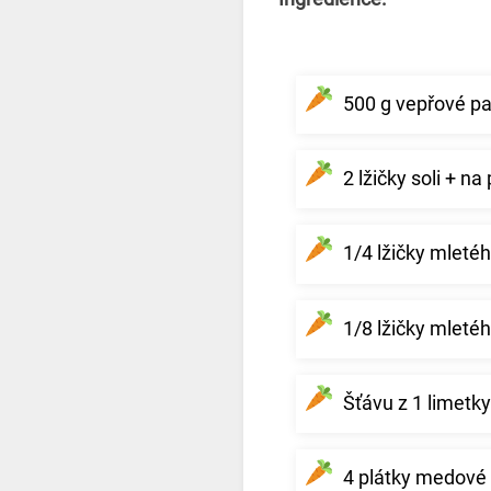
500 g vepřové p
2 lžičky soli + n
1/4 lžičky mleté
1/8 lžičky mleté
Šťávu z 1 limetky
4 plátky medové