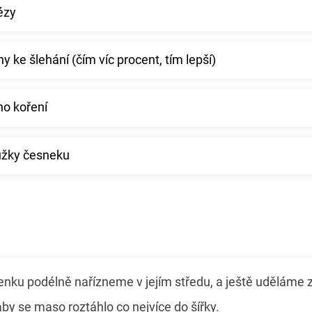
ézy
 ke šlehání (čím víc procent, tím lepší)
ho koření
užky česneku
nku podélně nařízneme v jejím středu, a ještě uděláme 
aby se maso roztáhlo co nejvíce do šířky.