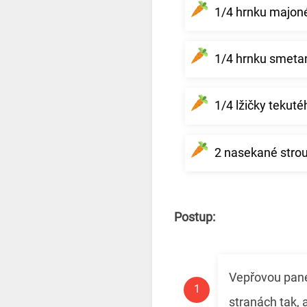
1/4 hrnku majon
1/4 hrnku smetany
1/4 lžičky tekuté
2 nasekané stro
Postup:
Vepřovou pane
stranách tak, 