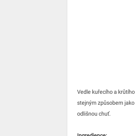
Vedle kuřecího a krůtíh
stejným způsobem jako s 
odlišnou chuť.
Ingredience: