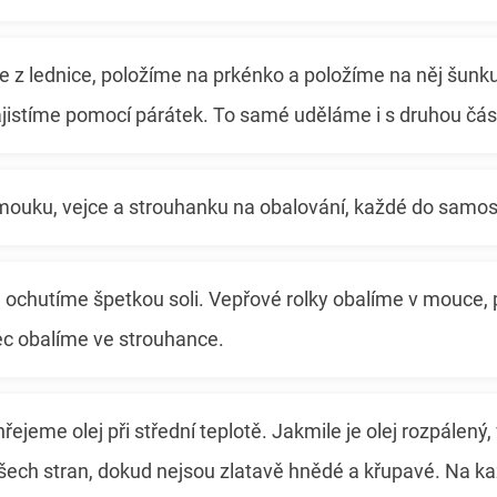
z lednice, položíme na prkénko a položíme na něj šunku
jistíme pomocí párátek. To samé uděláme i s druhou část
 mouku, vejce a strouhanku na obalování, každé do samos
 ochutíme špetkou soli. Vepřové rolky obalíme v mouce
ec obalíme ve strouhance.
řejeme olej při střední teplotě. Jakmile je olej rozpálený,
ech stran, dokud nejsou zlatavě hnědé a křupavé. Na ka