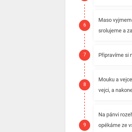
Maso vyjmeme 
srolujeme a za
Připravíme si
Mouku a vejce
vejci, a nakon
Na pánvi rozeh
opékáme ze vš