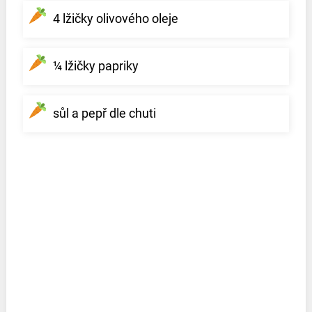
4 lžičky olivového oleje
¼ lžičky papriky
sůl a pepř dle chuti