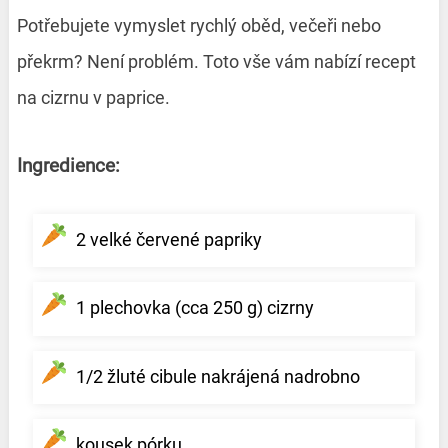
Potřebujete vymyslet rychlý oběd, večeři nebo
překrm? Není problém. Toto vše vám nabízí recept
na cizrnu v paprice.
Ingredience:
2 velké červené papriky
1 plechovka (cca 250 g) cizrny
1/2 žluté cibule nakrájená nadrobno
kousek pórku