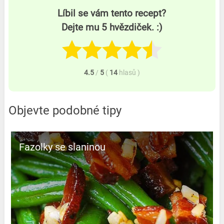
Líbil se vám tento recept?
Dejte mu 5 hvězdiček. :)
4.5
/
5
(
14
hlasů
)
Objevte podobné tipy
Fazolky se slaninou