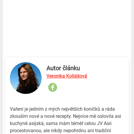
Autor článku
Veronika Koliášová
Vaření je jedním z mých největších koníčků a ráda
zkouším nové a nové recepty. Nejvíce mě oslovila asi
kuchyně asijská, sama mám téměř celou JV Asii
procestovanou, ale nikdy nepohrdnu ani tradiční