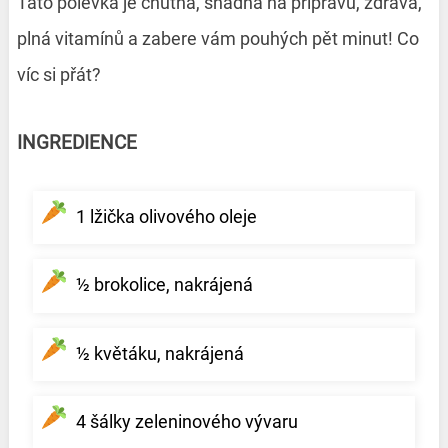
Tato polévka je chutná, snadná na přípravu, zdravá,
plná vitamínů a zabere vám pouhých pět minut! Co
víc si přát?
INGREDIENCE
1 lžička olivového oleje
½ brokolice, nakrájená
½ květáku, nakrájená
4 šálky zeleninového vývaru