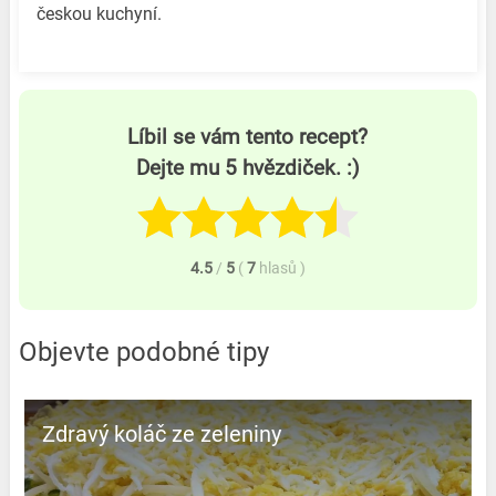
českou kuchyní.
Líbil se vám tento recept?
Dejte mu 5 hvězdiček. :)
4.5
/
5
(
7
hlasů
)
Objevte podobné tipy
Zdravý koláč ze zeleniny