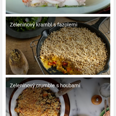
Zeleninový krambl s fazolemi
Zeleninový crumble s houbami