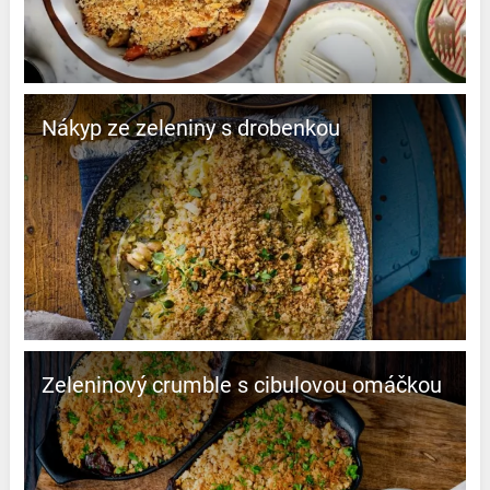
Nákyp ze zeleniny s drobenkou
Zeleninový crumble s cibulovou omáčkou