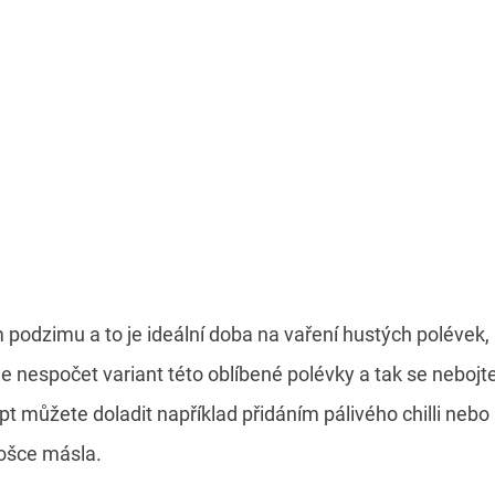
podzimu a to je ideální doba na vaření hustých polévek, k
e nespočet variant této oblíbené polévky a tak se neboj
t můžete doladit například přidáním pálivého chilli nebo
ošce másla.