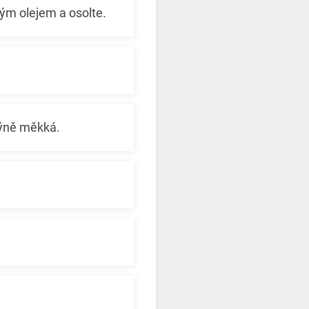
vým olejem a osolte.
dýně měkká.