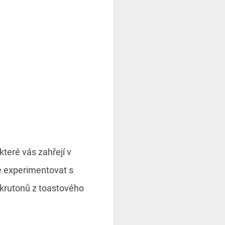
teré vás zahřejí v
te experimentovat s
 krutonů z toastového