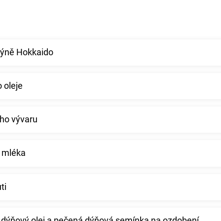
dýně Hokkaido
o oleje
ého vývaru
 mléka
ti
 dýňový olej a pečená dýňová semínka na ozdobení