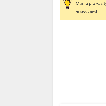
Máme pro vás t
hranolkám!