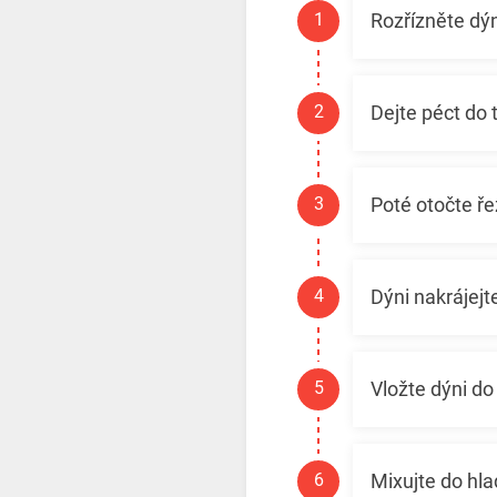
Rozřízněte dýn
Dejte péct do
Poté otočte ř
Dýni nakrájejt
Vložte dýni do
Mixujte do hla