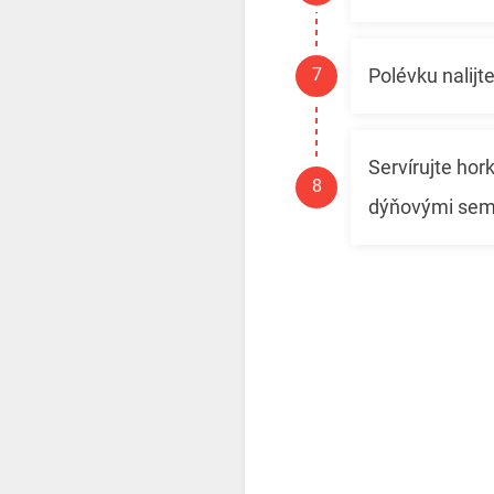
Polévku nalijt
Servírujte ho
dýňovými sem