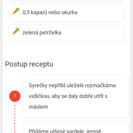
0,5 kaparů nebo okurka
zelená petrželka
Postup receptu
Syrečky nepříliš uleželé rozmačkáme
vidličkou, aby se daly dobře utřít s
máslem
Přidáme utřené sardele, jemně