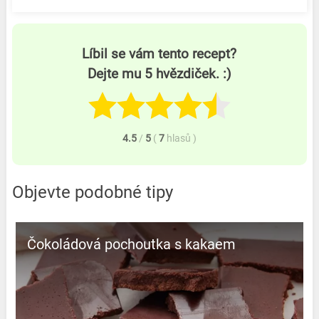
Líbil se vám tento recept?
Dejte mu 5 hvězdiček. :)
4.5
/
5
(
7
hlasů
)
Objevte podobné tipy
Čokoládová pochoutka s kakaem