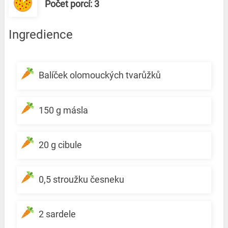
Počet porcí: 3
Ingredience
Balíček olomouckých tvarůžků
150 g másla
20 g cibule
0,5 stroužku česneku
2 sardele