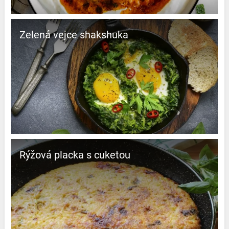
Zelená vejce shakshuka
Rýžová placka s cuketou