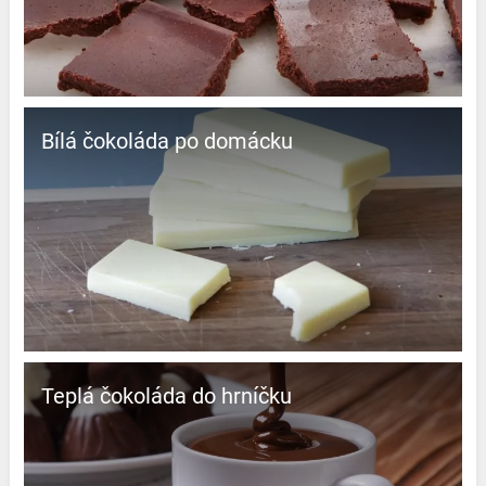
Bílá čokoláda po domácku
Teplá čokoláda do hrníčku