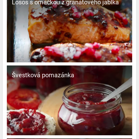
Losos s omáčkou z granátového jablka
Švestková pomazánka