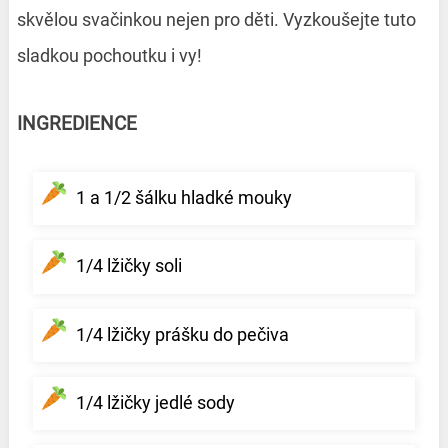
skvělou svačinkou nejen pro děti. Vyzkoušejte tuto
sladkou pochoutku i vy!
INGREDIENCE
1 a 1/2 šálku hladké mouky
1/4 lžičky soli
1/4 lžičky prášku do pečiva
1/4 lžičky jedlé sody