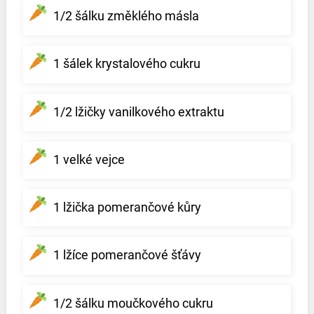
1/2 šálku změklého másla
1 šálek krystalového cukru
1/2 lžičky vanilkového extraktu
1 velké vejce
1 lžička pomerančové kůry
1 lžíce pomerančové šťávy
1/2 šálku moučkového cukru