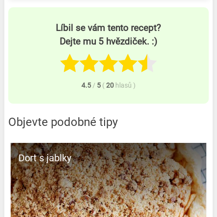
Líbil se vám tento recept?
Dejte mu 5 hvězdiček. :)
4.5
/
5
(
20
hlasů
)
Objevte podobné tipy
Dort s jablky