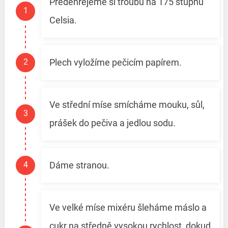
Předehřejeme si troubu na 175 stupňů
Celsia.
Plech vyložíme pečicím papírem.
Ve střední míse smícháme mouku, sůl,
prášek do pečiva a jedlou sodu.
Dáme stranou.
Ve velké míse mixéru šleháme máslo a
cukr na středně vysokou rychlost, dokud