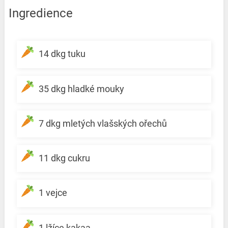
Ingredience
14 dkg tuku
35 dkg hladké mouky
7 dkg mletých vlašských ořechů
11 dkg cukru
1 vejce
1 lžíce kakaa