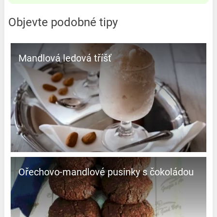
Objevte podobné tipy
Mandlová ledová tříšť
Ořechovo-mandlové pusinky s čokoládou