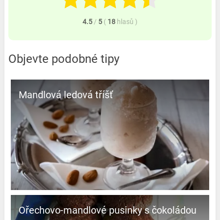
4.5
/
5
(
18
hlasů
)
Objevte podobné tipy
Mandlová ledová tříšť
Ořechovo-mandlové pusinky s čokoládou