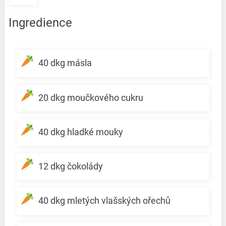
Ingredience
40 dkg másla
20 dkg moučkového cukru
40 dkg hladké mouky
12 dkg čokolády
40 dkg mletých vlašských ořechů