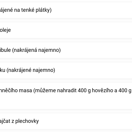
krájené na tenké plátky)
oleje
cibule (nakrájená najemno)
eku (nakrájené najemno)
ehněčího masa (můžeme nahradit 400 g hovězího a 400 g
ajčat z plechovky