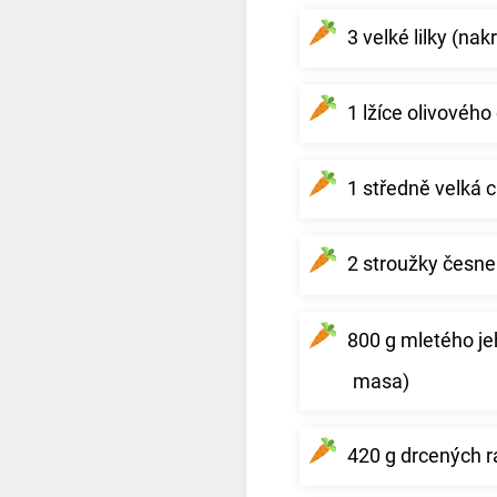
3 velké lilky (na
1 lžíce olivového 
1 středně velká 
2 stroužky česn
800 g mletého j
masa)
420 g drcených r