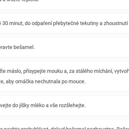
ě 30 minut, do odpaření přebytečné tekutiny a zhoustnut
ipravte bešamel.
ťte máslo, přisypejte mouku a, za stálého míchání, vytvořt
řte, aby omáčka nechutnala po mouce.
vejte do jíšky mléko a vše rozšlehejte.