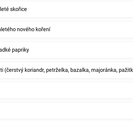
leté skořice
mletého nového koření
ladké papriky
ti (čerstvý koriandr, petrželka, bazalka, majoránka, pažitk