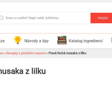
Hledat
nze
Návody a tipy
Katalog ingrediencí
so
»
Recepty s jehněčím masem
»
Pravá řecká musaka z lilku
usaka z lilku