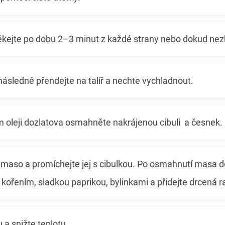
opékejte po dobu 2–3 minut z každé strany nebo dokud n
následně přendejte na talíř a nechte vychladnout.
 oleji dozlatova osmahněte nakrájenou cibuli a česnek.
 maso a promíchejte jej s cibulkou. Po osmahnutí masa d
 kořením, sladkou paprikou, bylinkami a přidejte drcená r
 a snižte teplotu.