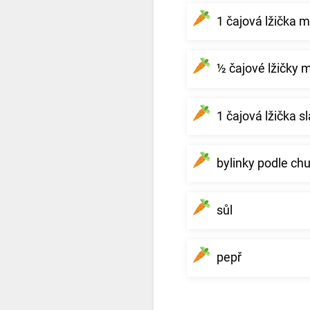
1 čajová lžička m
½ čajové lžičky 
1 čajová lžička s
bylinky podle chu
sůl
pepř