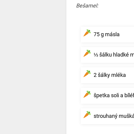
Bešamel:
75 g másla
⅓ šálku hladké 
2 šálky mléka
špetka soli a bíl
strouhaný muškát