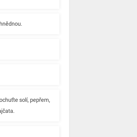
ezhnědnou.
ochuťte solí, pepřem,
ajčata.