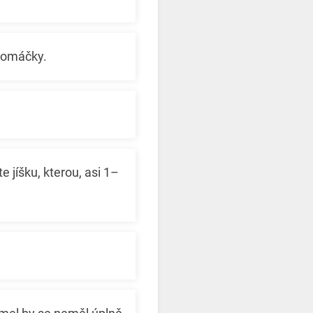
í omáčky.
e jíšku, kterou, asi 1–