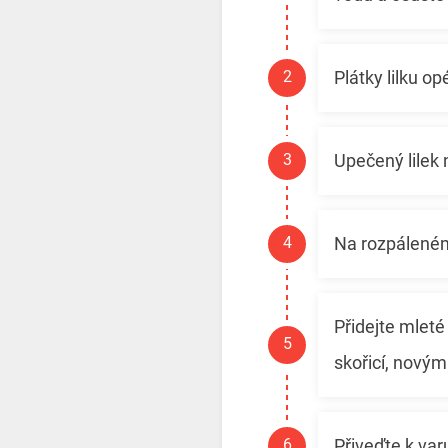
Plátky lilku 
Upečený lilek 
Na rozpáleném
Přidejte mleté
skořicí, novým
Přiveďte k varu