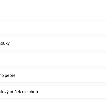
mouky
ého pepře
ový oříšek dle chuti