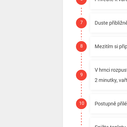
Duste přibližn
Mezitím si př
V hrnci rozpus
2 minutky, va
Postupně přilé