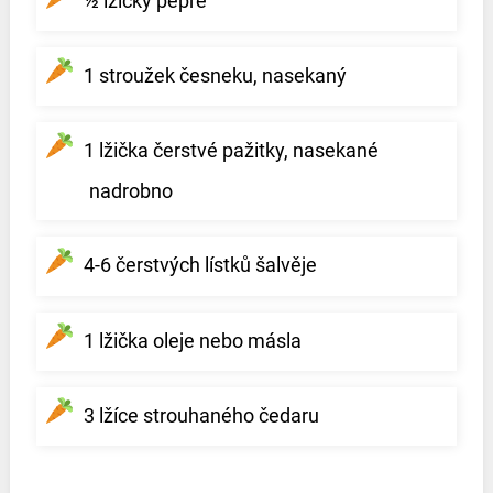
½ lžičky pepře
1 stroužek česneku, nasekaný
1 lžička čerstvé pažitky, nasekané
nadrobno
4-6 čerstvých lístků šalvěje
1 lžička oleje nebo másla
3 lžíce strouhaného čedaru