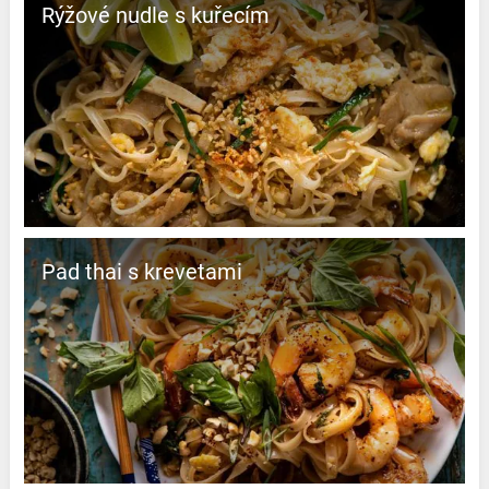
Rýžové nudle s kuřecím
Pad thai s krevetami