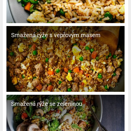
Smažená rýže s vepřovým masem
Smažená rýže se zeleninou