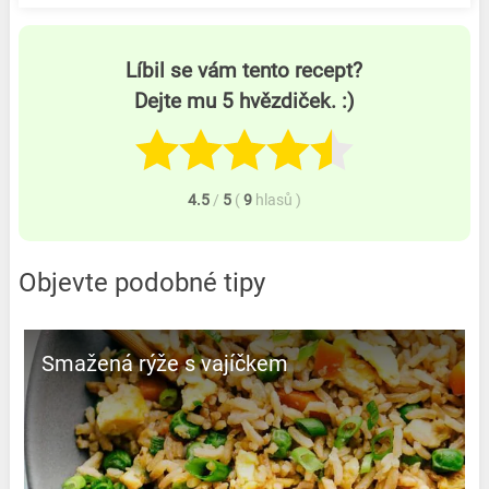
Líbil se vám tento recept?
Dejte mu 5 hvězdiček. :)
4.5
/
5
(
9
hlasů
)
Objevte podobné tipy
Smažená rýže s vajíčkem