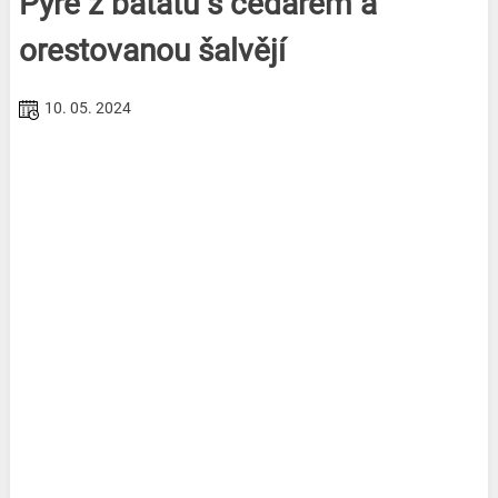
Pyré z batátů s čedarem a
orestovanou šalvějí
10. 05. 2024