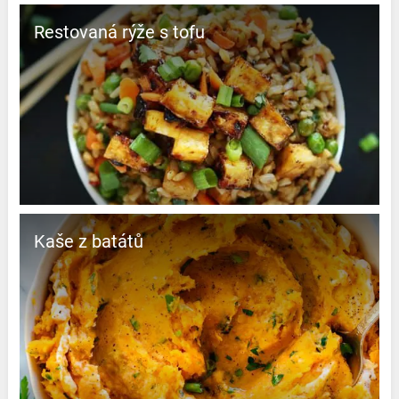
Restovaná rýže s tofu
Kaše z batátů