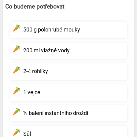
Co budeme potřebovat
500 g polohrubé mouky
200 ml vlažné vody
2-4 rohlíky
1 vejce
½ balení instantního droždí
Sůl