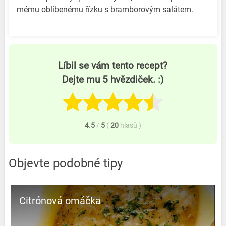
mému oblíbenému řízku s bramborovým salátem.
Líbil se vám tento recept?
Dejte mu 5 hvězdiček. :)
4.5
/
5
(
20
hlasů
)
Objevte podobné tipy
Citrónová omáčka