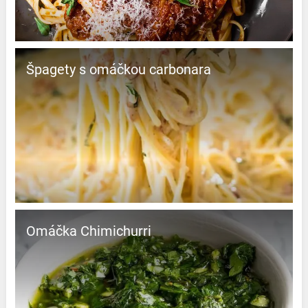
Špagety s omáčkou carbonara
Omáčka Chimichurri