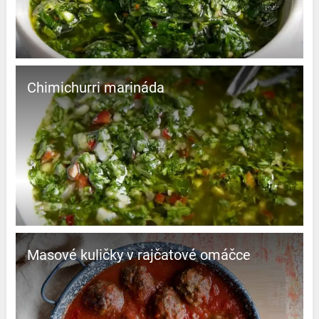
Chimichurri marináda
Masové kuličky v rajčatové omáčce