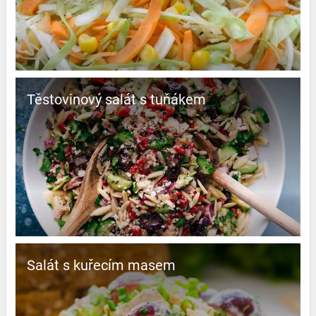
Těstovinový salát s tuňákem
Salát s kuřecím masem