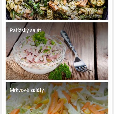
Pařížský salát
Mrkvové saláty