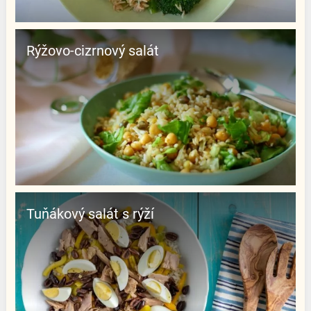
Rýžovo-cizrnový salát
Tuňákový salát s rýží