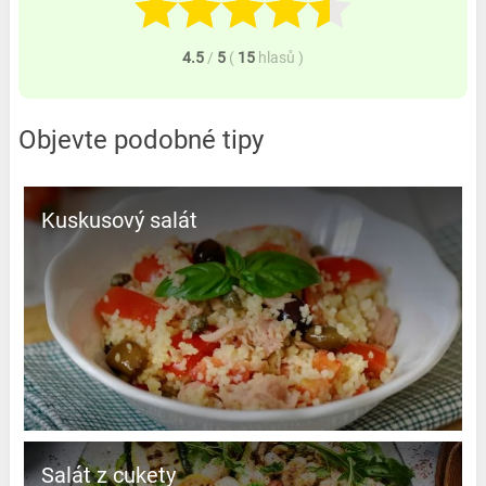
4.5
/
5
(
15
hlasů
)
Objevte podobné tipy
Kuskusový salát
Salát z cukety