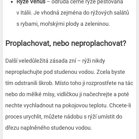
Rýže Venus
– odrůda černé rýže pěstovaná
v Itálii. Je vhodná zejména do rýžových salátů
s rybami, mořskými plody a zeleninou.
Proplachovat, nebo neproplachovat?
Další veledůležitá zásada zní – rýži nikdy
neproplachujte pod studenou vodou. Zcela byste
tím odstranili škrob. Místo toho ji rozprostřete na tác
nebo do mělké mísy, vidličkou ji načechrejte a poté
nechte vychladnout na pokojovou teplotu. Chcete-li
proces urychlit, můžete nádobu s rýží umístit do
dřezu naplněného studenou vodou.