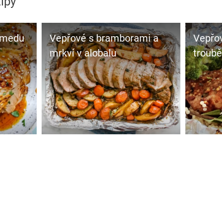
ipy
 medu
Vepřové s bramborami a
Vepřo
mrkví v alobalu
troubě