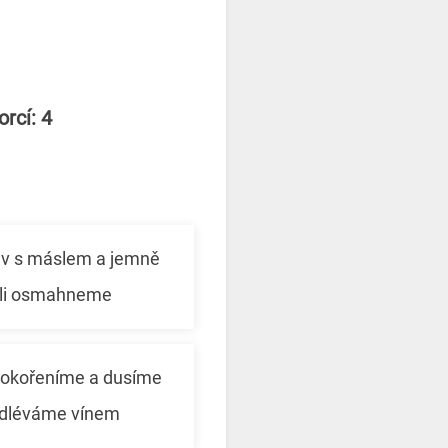
rcí: 4
v s máslem a jemně
uli osmahneme
 okořeníme a dusíme
podléváme vínem