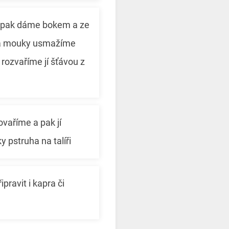
 pak dáme bokem a ze
 a mouky usmažíme
, rozvaříme jí šťávou z
vaříme a pak jí
 pstruha na talíři
pravit i kapra či