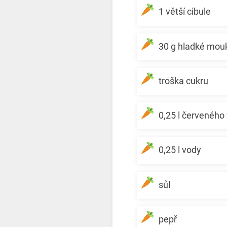
1 větší cibule
30 g hladké mou
troška cukru
0,25 l červeného
0,25 l vody
sůl
pepř