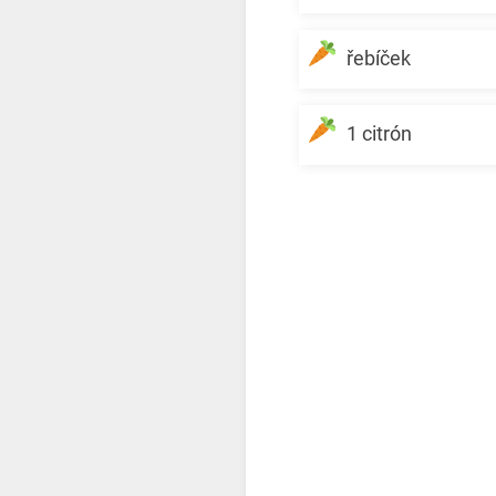
řebíček
1 citrón