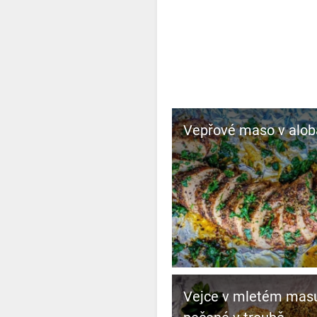
Vepřové maso v alob
Vejce v mletém mas