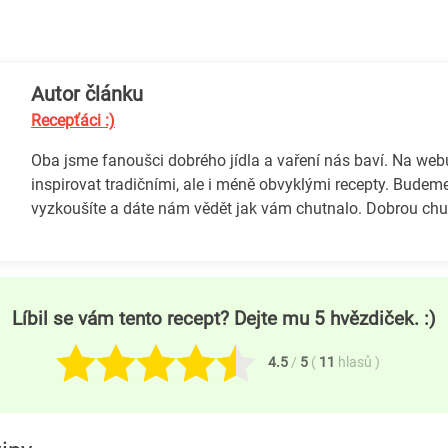
Autor článku
Recepťáci :)
Oba jsme fanoušci dobrého jídla a vaření nás baví. Na we
inspirovat tradičními, ale i méně obvyklými recepty. Budeme
vyzkoušíte a dáte nám vědět jak vám chutnalo. Dobrou chuť
Líbil se vám tento recept? Dejte mu 5 hvězdiček. :)
4.5
/
5
(
11
hlasů
)