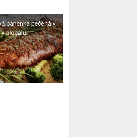
vá panenka pečená v
 v alobalu.