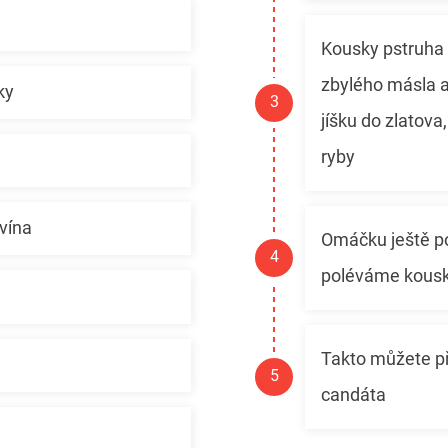
Kousky pstruha
zbylého másla
ky
jíšku do zlatova
ryby
 vína
Omáčku ještě po
poléváme kousky
Takto můžete při
candáta