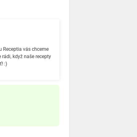
bu Receptia vás chceme
 rádi, když naše recepty
! :)