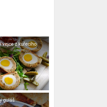
í vejce z kuřecího
ý guláš