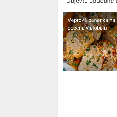
Objevte podobné t
Vepřová panenka na
pečená v alobalu