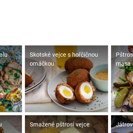
alu
Skotské vejce s hořčičnou
Pštros
omáčkou
masa
u
Smažené pštrosí vejce
Játrov