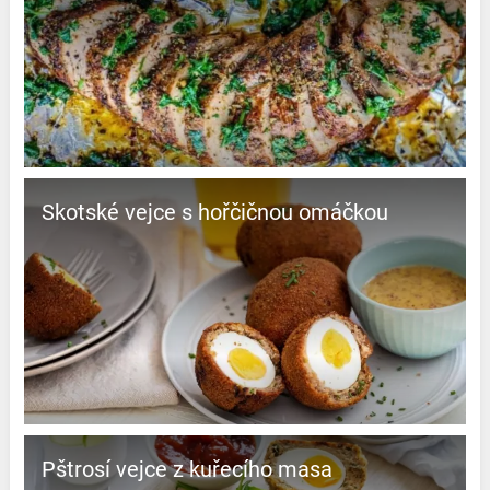
Skotské vejce s hořčičnou omáčkou
Pštrosí vejce z kuřecího masa