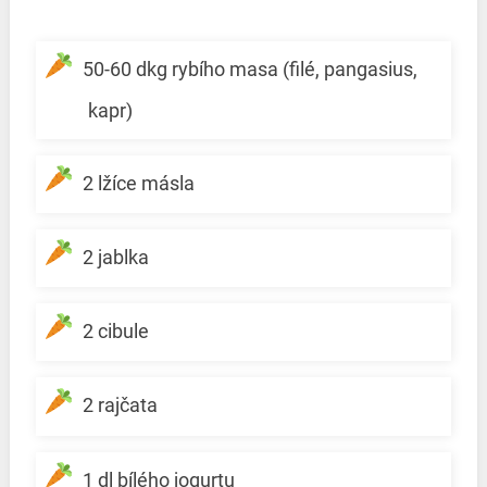
50-60 dkg rybího masa (filé, pangasius,
kapr)
2 lžíce másla
2 jablka
2 cibule
2 rajčata
1 dl bílého jogurtu