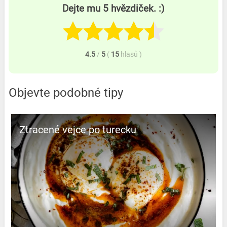
Dejte mu 5 hvězdiček. :)
4.5
/
5
(
15
hlasů
)
Objevte podobné tipy
Ztracené vejce po turecku