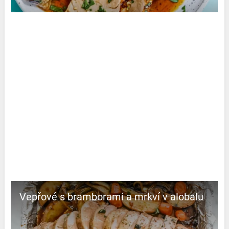
Vepřové s bramborami a mrkví v alobalu