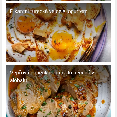
Pikantní turecká vejce s jogurtem
Vepřová panenka na medu pečená v
alobalu