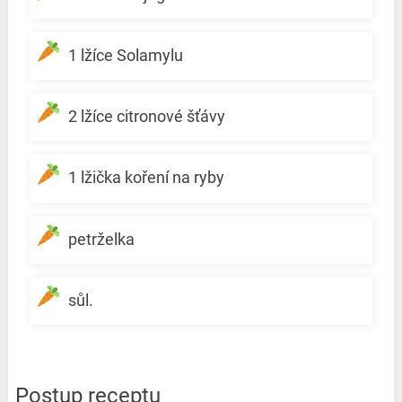
1 lžíce Solamylu
2 lžíce citronové šťávy
1 lžička koření na ryby
petrželka
sůl.
Postup receptu