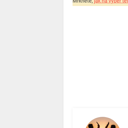
Mrkněte,
jak na výběr t