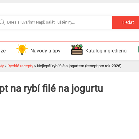
Hledat
nze
Návody a tipy
Katalog ingrediencí
pty
»
Rychlé recepty
»
Nejlepší rybí filé s jogurtem (recept pro rok 2026)
 na rybí filé na jogurtu