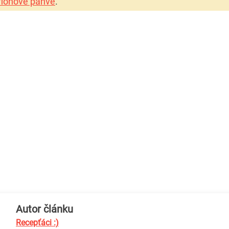
eflonové pánve
.
Autor článku
Recepťáci :)