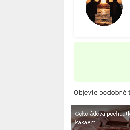
Objevte podobné t
Čokoládová pochoutk
kakaem