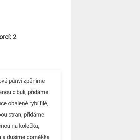
rcí: 2
onové pánvi zpěníme
nou cibuli, přidáme
e obalené rybí filé,
ou stran, přidáme
enou na kolečka,
u a dusíme doměkka