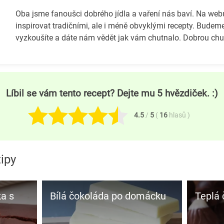
Oba jsme fanoušci dobrého jídla a vaření nás baví. Na we
inspirovat tradičními, ale i méně obvyklými recepty. Budeme
vyzkoušíte a dáte nám vědět jak vám chutnalo. Dobrou chuť
Líbil se vám tento recept? Dejte mu 5 hvězdiček. :)
4.5
/
5
(
16
hlasů
)
ipy
a s
Bílá čokoláda po domácku
Teplá 