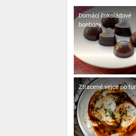
Domácí čokoládové
bonbony
Ztracené vejce po tu