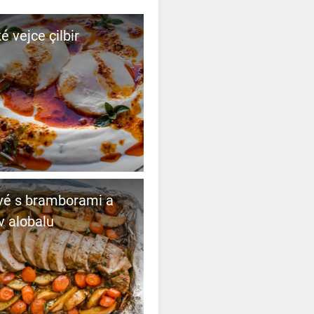
é vejce çilbir
vé s bramborami a
v alobalu