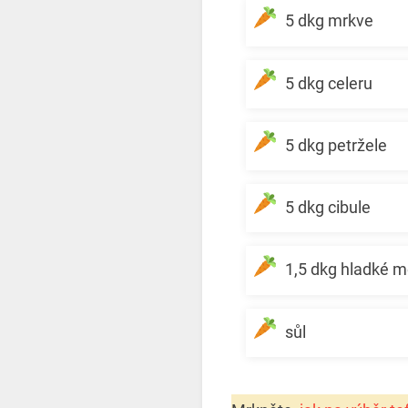
5 dkg mrkve
5 dkg celeru
5 dkg petržele
5 dkg cibule
1,5 dkg hladké 
sůl