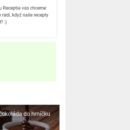
bu Receptia vás chceme
 rádi, když naše recepty
! :)
čokoláda do hrníčku