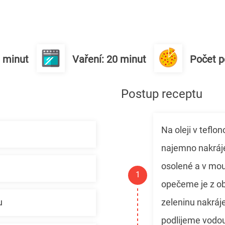
0 minut
Vaření: 20 minut
Počet po
Postup receptu
Na oleji v tefl
najemno nakráje
osolené a v mouc
opečeme je z ob
zeleninu nakráj
u
podlijeme vodo