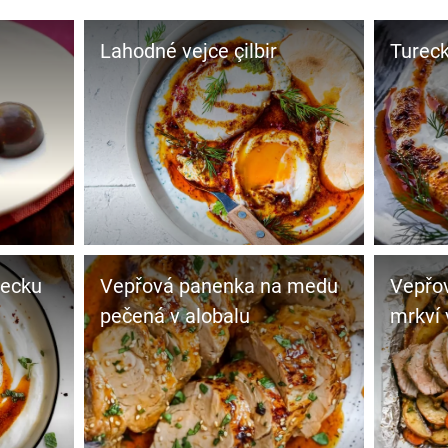
Lahodné vejce çilbir
Tureck
recku
Vepřová panenka na medu
Vepřo
pečená v alobalu
mrkví 