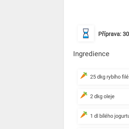
Příprava: 3
Ingredience
25 dkg rybího filé
2 dkg oleje
1 dl bílého jogurt