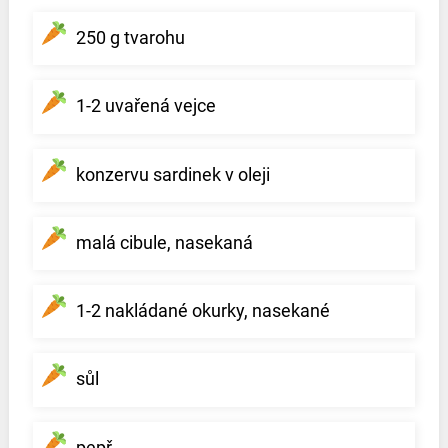
250 g tvarohu
1-2 uvařená vejce
konzervu sardinek v oleji
malá cibule, nasekaná
1-2 nakládané okurky, nasekané
sůl
pepř