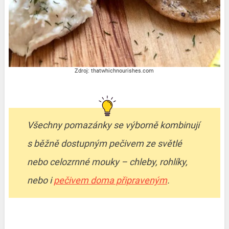
Zdroj: thatwhichnourishes.com
Všechny pomazánky se výborně kombinují
s běžně dostupným pečivem ze světlé
nebo celozrnné mouky – chleby, rohlíky,
nebo i
pečivem doma připraveným
.