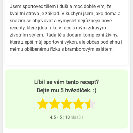
Jsem sportovec tělem i duší a moc dobře vím, že
kvalitní strava je základ. V kuchyni jsem jako doma a
snažím se objevovat a vymýšlet nejrůznější nové
recepty, které jdou ruku v ruce s mým zdravým
životním stylem. Ráda tělu dodám komplexní živiny,
které zlepší můj sportovní výkon, ale občas podlehnu i
mému oblíbenému řízku s bramborovým salátem.
Líbil se vám tento recept?
Dejte mu 5 hvězdiček. :)
4.5
/
5
(
13
hlasů
)