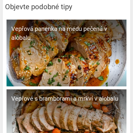
Objevte podobné tipy
Vepřová panenka na medu pečená v
alobalu
Vepřové s bramborami a mrkví v alobalu