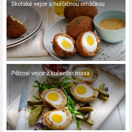
Skotské vejce s hořčičnou omáčkou
Pštrosí vejce z kuřecího masa