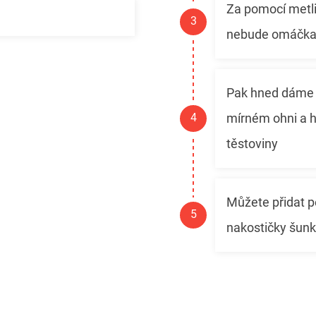
Za pomocí metl
nebude omáčka
Pak hned dáme 
mírném ohni a 
těstoviny
Můžete přidat p
nakostičky šun