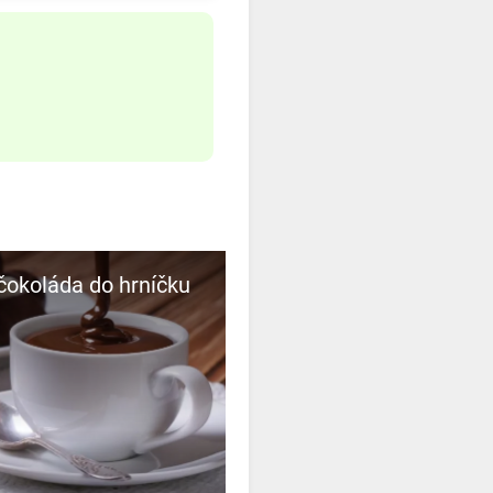
čokoláda do hrníčku