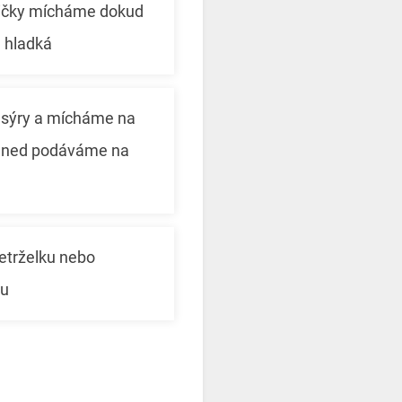
ičky mícháme dokud
 hladká
sýry a mícháme na
hned podáváme na
etrželku nebo
ku