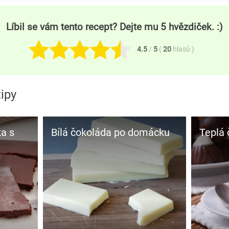
Líbil se vám tento recept? Dejte mu 5 hvězdiček. :)
4.5
/
5
(
20
hlasů
)
ipy
a s
Bílá čokoláda po domácku
Teplá 