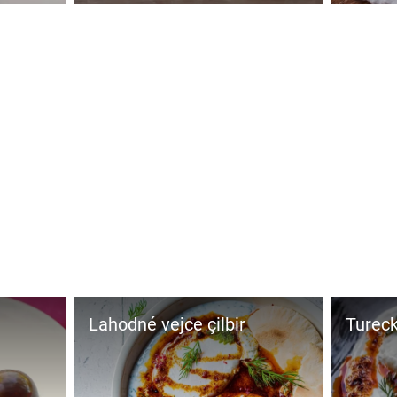
Lahodné vejce çilbir
Tureck