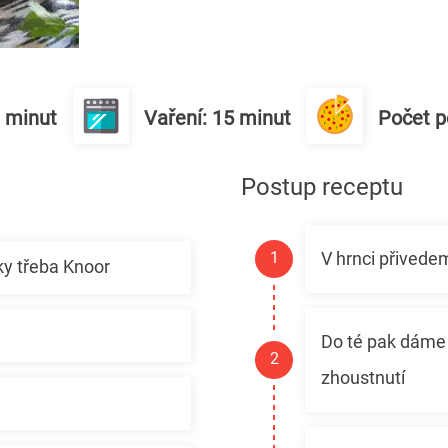
0 minut
Vaření: 15 minut
Počet po
Postup receptu
V hrnci přivede
šky třeba Knoor
Do té pak dáme 
zhoustnutí