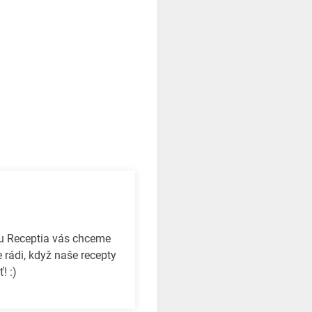
bu Receptia vás chceme
 rádi, když naše recepty
! :)