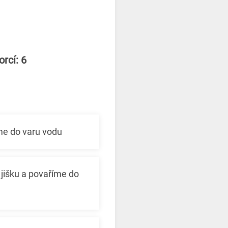
rcí: 6
me do varu vodu
jišku a povaříme do