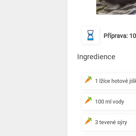
Příprava: 1
Ingredience
1 lžíce hotové ji
100 ml vody
3 tevené sýry