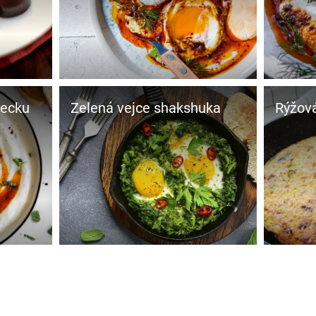
recku
Zelená vejce shakshuka
Rýžová