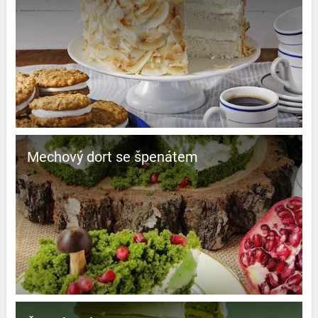
Mechový dort se špenátem