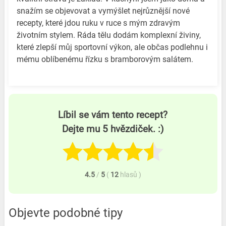
snažím se objevovat a vymýšlet nejrůznější nové
recepty, které jdou ruku v ruce s mým zdravým
životním stylem. Ráda tělu dodám komplexní živiny,
které zlepší můj sportovní výkon, ale občas podlehnu i
mému oblíbenému řízku s bramborovým salátem.
Líbil se vám tento recept?
Dejte mu 5 hvězdiček. :)
4.5
/
5
(
12
hlasů
)
Objevte podobné tipy