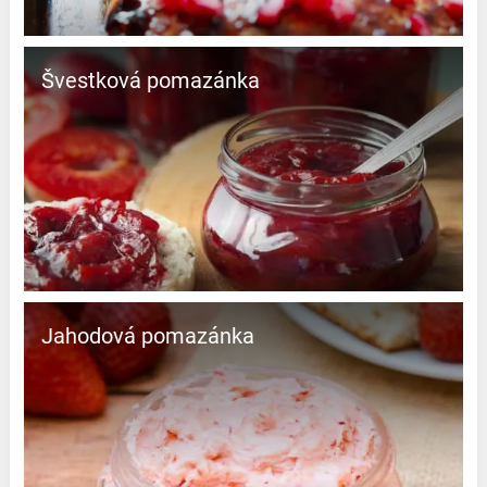
Švestková pomazánka
Jahodová pomazánka