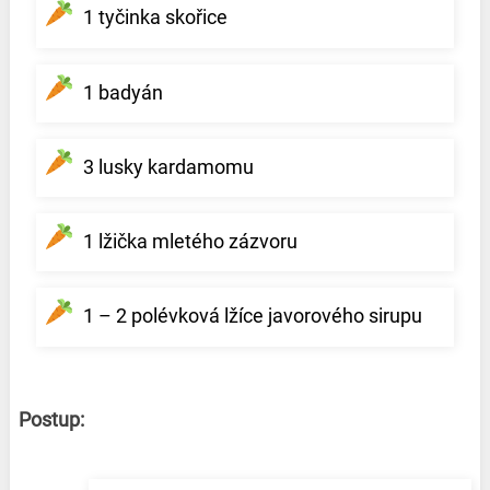
1 tyčinka skořice
1 badyán
3 lusky kardamomu
1 lžička mletého zázvoru
1 – 2 polévková lžíce javorového sirupu
Postup: