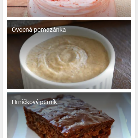
Ovocná pomazánka
Hrníčkový perník