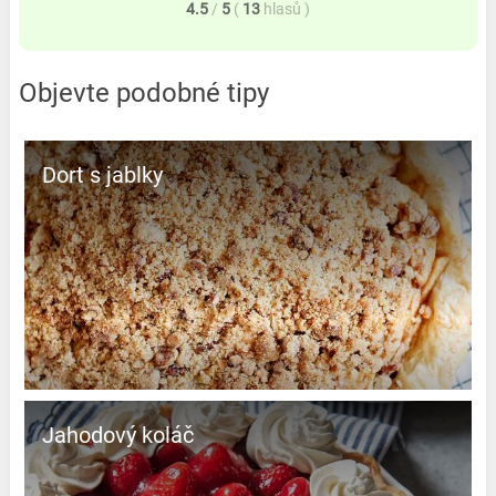
4.5
/
5
(
13
hlasů
)
Objevte podobné tipy
Dort s jablky
Jahodový koláč