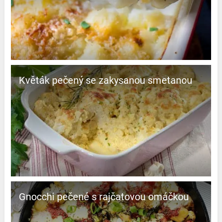
Květák pečený se zakysanou smetanou
Gnocchi pečené s rajčatovou omáčkou