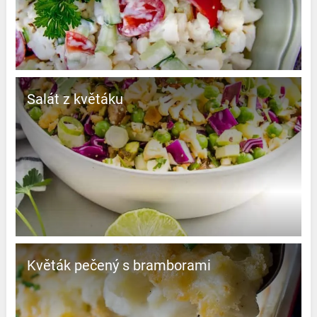
Salát z květáku
Květák pečený s bramborami