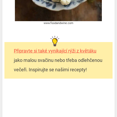
www.foodandwine.com
Připravte si také vynikající rýži z květáku
jako malou svačinu nebo třeba odlehčenou
večeři. Inspirujte se našimi recepty!