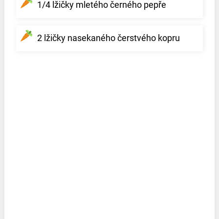
1/4 lžičky mletého černého pepře
2 lžičky nasekaného čerstvého kopru