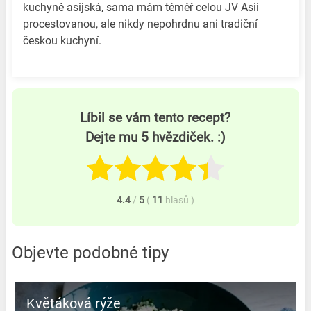
kuchyně asijská, sama mám téměř celou JV Asii
procestovanou, ale nikdy nepohrdnu ani tradiční
českou kuchyní.
Líbil se vám tento recept?
Dejte mu 5 hvězdiček. :)
4.4
/
5
(
11
hlasů
)
Objevte podobné tipy
Květáková rýže