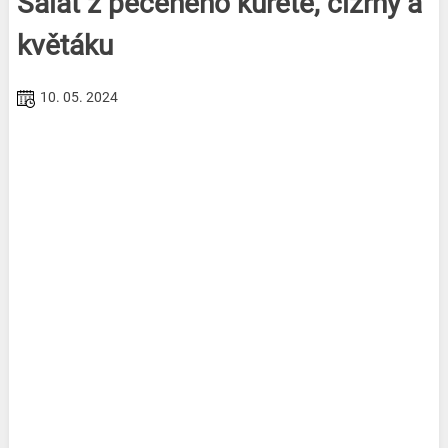
Salát z pečeného kuřete, cizrny a
květáku
10. 05. 2024