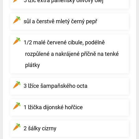
5 lžic extra panenský olivový olej
sůl a čerstvě mletý černý pepř
1/2 malé červené cibule, podélně
rozpůlené a nakrájené příčně na tenké
plátky
3 lžíce šampaňského octa
1 lžička dijonské hořčice
2 šálky cizrny