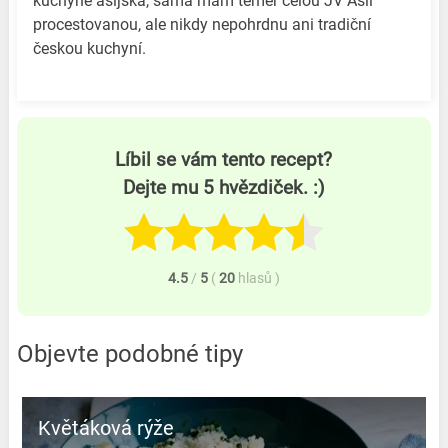
kuchyně asijská, sama mám téměř celou JV Asii
procestovanou, ale nikdy nepohrdnu ani tradiční
českou kuchyní.
Líbil se vám tento recept?
Dejte mu 5 hvězdiček. :)
4.5
/
5
(
20
hlasů
)
Objevte podobné tipy
Květáková rýže