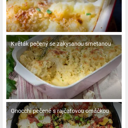
Květák pečený se zakysanou smetanou
Gnocchi pečené s rajčatovou omáčkou