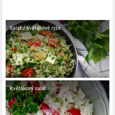
Salát z květákové rýže
Květákový salát