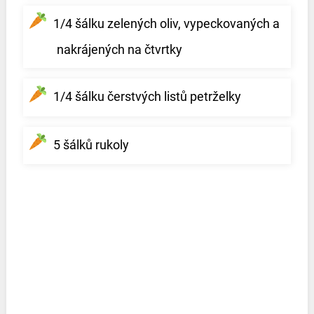
1/4 šálku zelených oliv, vypeckovaných a
nakrájených na čtvrtky
1/4 šálku čerstvých listů petrželky
5 šálků rukoly