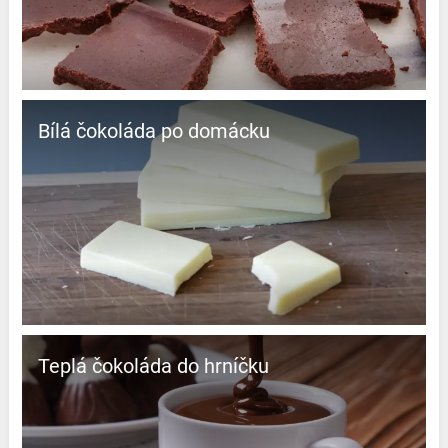
Bílá čokoláda po domácku
Teplá čokoláda do hrníčku