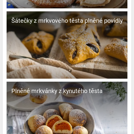
Šátečky z mrkvového těsta plněné povidly
Plněné mrkvánky z kynutého těsta