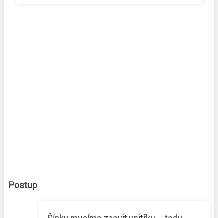
Postup
Šípky musíme zbavit vnitřku – tedy