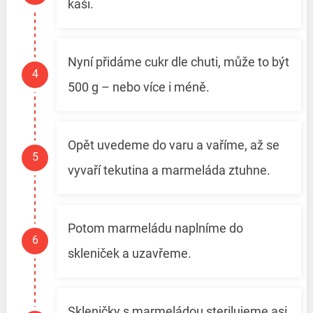
kaši.
Nyní přidáme cukr dle chuti, může to být
500 g – nebo více i méně.
Opět uvedeme do varu a vaříme, až se
vyvaří tekutina a marmeláda ztuhne.
Potom marmeládu naplníme do
skleniček a uzavřeme.
Skleničky s marmeládou sterilujeme asi