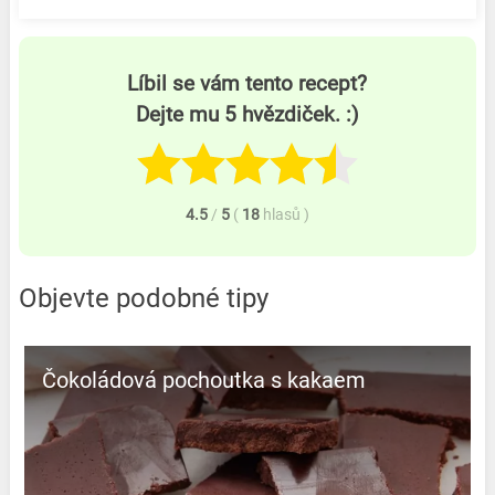
Líbil se vám tento recept?
Dejte mu 5 hvězdiček. :)
4.5
/
5
(
18
hlasů
)
Objevte podobné tipy
Čokoládová pochoutka s kakaem