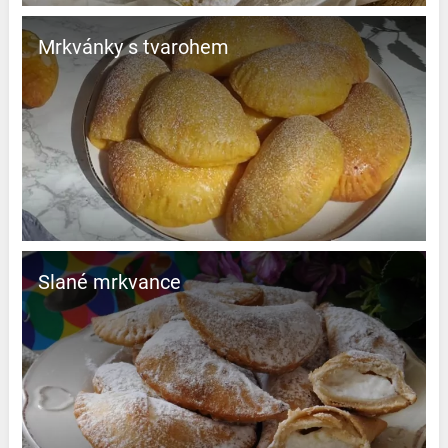
Mrkvánky s tvarohem
Slané mrkvance