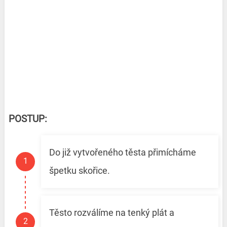
POSTUP:
Do již vytvořeného těsta přimícháme
špetku skořice.
Těsto rozválíme na tenký plát a