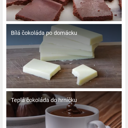
Bílá čokoláda po domácku
Teplá čokoláda do hrníčku