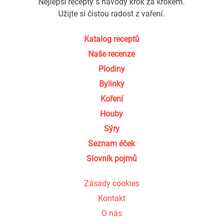
Nejlepší recepty s návody krok za krokem.
Užijte si čistou radost z vaření.
Katalog receptů
Naše recenze
Plodiny
Bylinky
Koření
Houby
Sýry
Seznam éček
Slovník pojmů
Zásady cookies
Kontakt
O nás