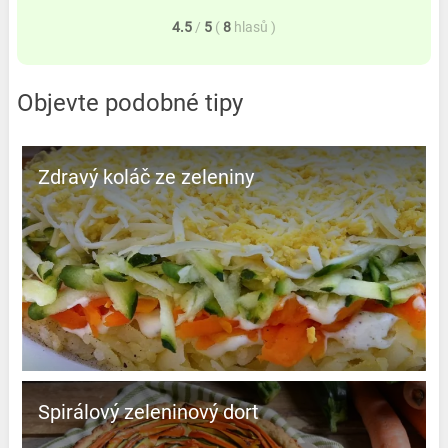
4.5
/
5
(
8
hlasů
)
Objevte podobné tipy
Zdravý koláč ze zeleniny
Spirálový zeleninový dort