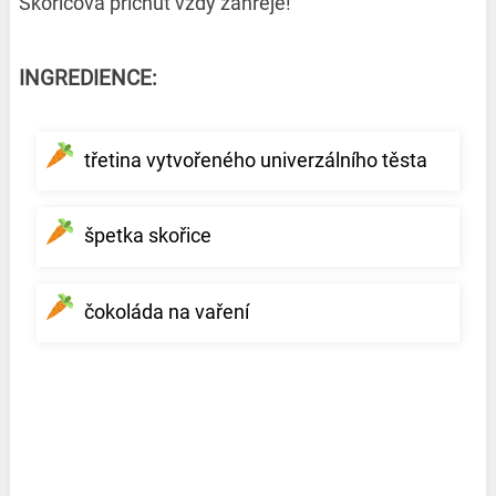
Skořicová příchuť vždy zahřeje!
INGREDIENCE:
třetina vytvořeného univerzálního těsta
špetka skořice
čokoláda na vaření