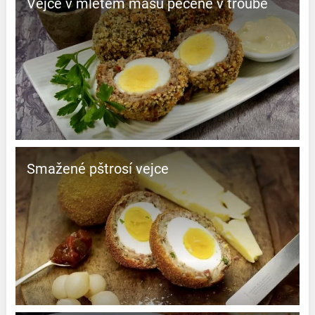
Vejce v mletém masu pečené v troubě
Smažené pštrosí vejce