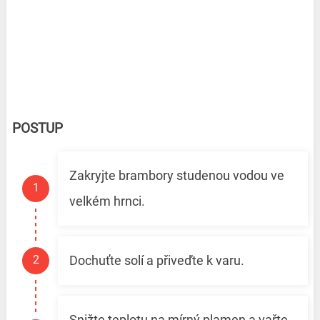
POSTUP
Zakryjte brambory studenou vodou ve
velkém hrnci.
Dochuťte solí a přiveďte k varu.
Snižte teplotu na mírný plamen a vařte