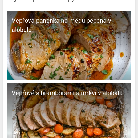
Vepřová panenka na medu pečená v
alobalu
Vepřové s bramborami a mrkví v alobalu