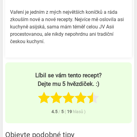
Vaření je jedním z mých největších koníčků a ráda
zkouším nové a nové recepty. Nejvíce mě oslovila asi
kuchyně asijská, sama mám téměř celou JV Asii
procestovanou, ale nikdy nepohrdnu ani tradiční
českou kuchyní.
Líbil se vám tento recept?
Dejte mu 5 hvězdiček. :)
4.5
/
5
(
19
hlasů
)
Objevte podobné tipy