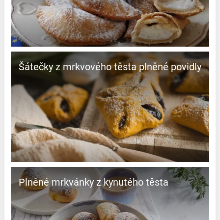
Šátečky z mrkvového těsta plněné povidly
Plněné mrkvánky z kynutého těsta