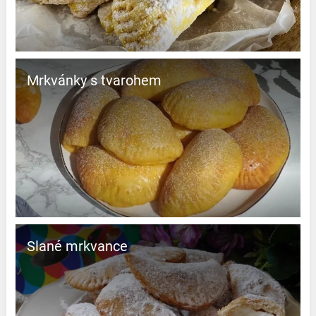
Mrkvánky s tvarohem
Slané mrkvance