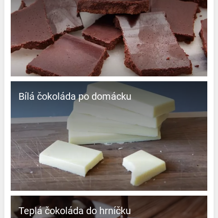
Bílá čokoláda po domácku
Teplá čokoláda do hrníčku