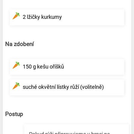
2 lžičky kurkumy
Na zdobení
150 g kešu oříšků
suché okvětní lístky růží (volitelně)
Postup