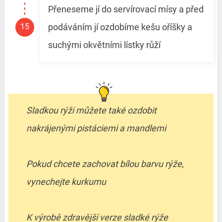
Přeneseme jí do servírovací mísy a před
podáváním jí ozdobíme kešu oříšky a
suchými okvětními lístky růží
Sladkou rýži můžete také ozdobit
nakrájenými pistáciemi a mandlemi
Pokud chcete zachovat bílou barvu rýže,
vynechejte kurkumu
K výrobě zdravější verze sladké rýže