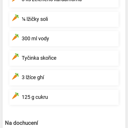
¼ lžičky soli
300 ml vody
Tyčinka skořice
3 lžíce ghí
125 g cukru
Na dochucení