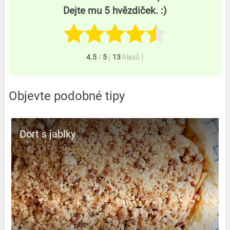
Dejte mu 5 hvězdiček. :)
4.5
/
5
(
13
hlasů
)
Objevte podobné tipy
Dort s jablky