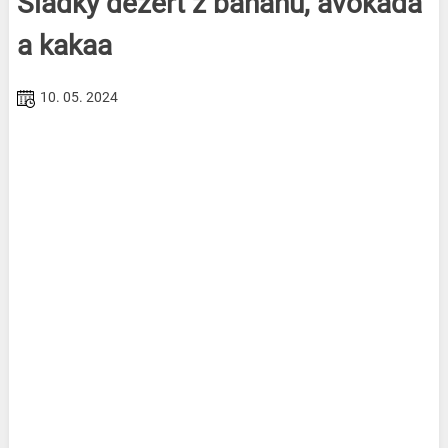
Sladký dezert z banánu, avokáda
a kakaa
10. 05. 2024