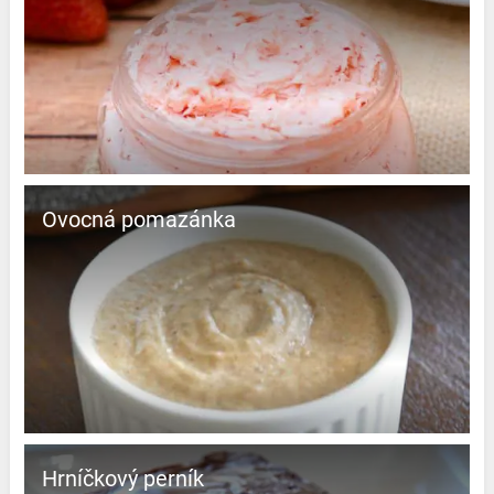
Ovocná pomazánka
Hrníčkový perník