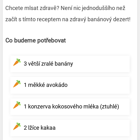
Chcete mlsat zdravě? Není nic jednoduššího než
začít s tímto receptem na zdravý banánový dezert!
Co budeme potřebovat
3 větší zralé banány
1 měkké avokádo
1 konzerva kokosového mléka (ztuhlé)
2 lžíce kakaa