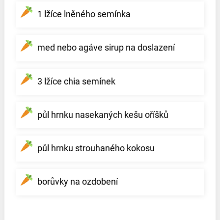
1 lžíce lněného semínka
med nebo agáve sirup na doslazení
3 lžíce chia semínek
půl hrnku nasekaných kešu oříšků
půl hrnku strouhaného kokosu
borůvky na ozdobení