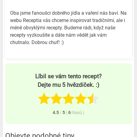
Oba jsme fanoušci dobrého jídla a vaření nás baví. Na
webu Receptia vás chceme inspirovat tradičními, ale i
méně obvyklými recepty. Budeme rádi, když naše
recepty vyzkoušíte a dáte nám vědět jak vám
chutnalo. Dobrou chuť! :)
Líbil se vám tento recept?
Dejte mu 5 hvězdiček. :)
4.5
/
5
(
6
hlasů
)
Objevte podobné tipy