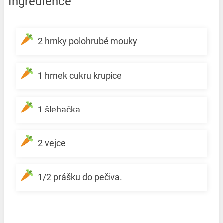
Ingredience
2 hrnky polohrubé mouky
1 hrnek cukru krupice
1 šlehačka
2 vejce
1/2 prášku do pečiva.