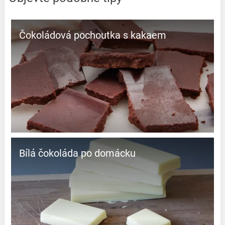
Čokoládová pochoutka s kakaem
Bílá čokoláda po domácku