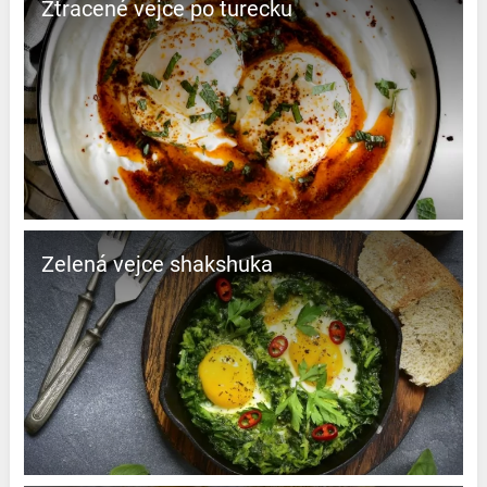
Ztracené vejce po turecku
Zelená vejce shakshuka