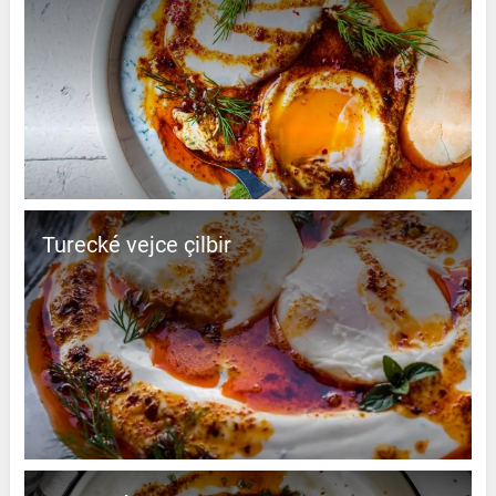
Turecké vejce çilbir