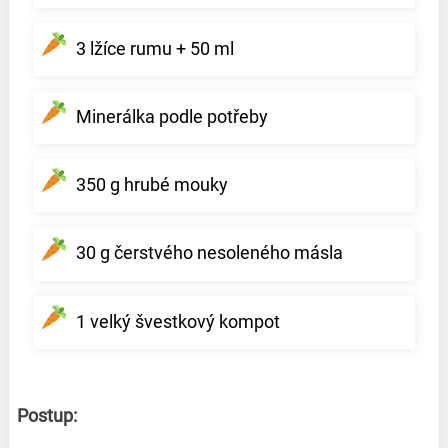
3 lžíce rumu + 50 ml
Minerálka podle potřeby
350 g hrubé mouky
30 g čerstvého nesoleného másla
1 velký švestkový kompot
Postup: