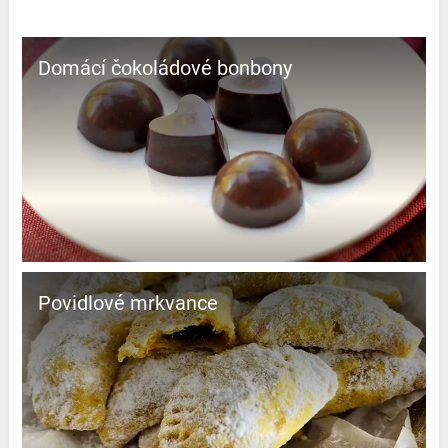
Domácí čokoládové bonbony
Povidlové mrkvance