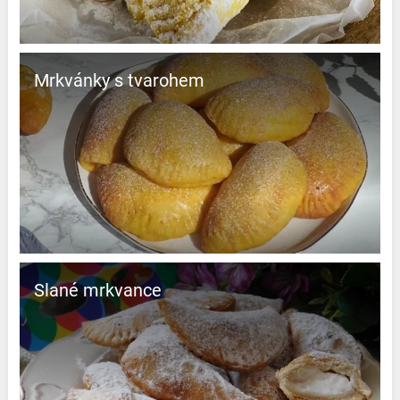
Mrkvánky s tvarohem
Slané mrkvance