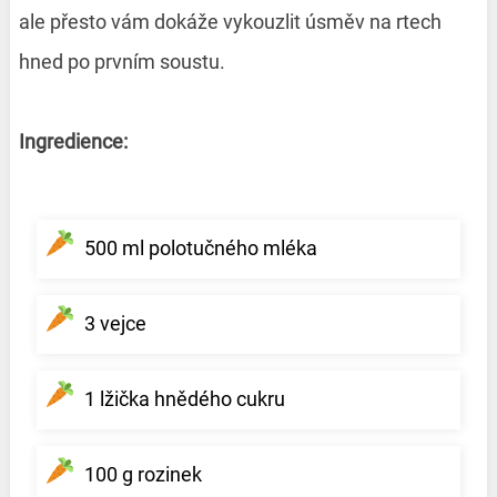
ale přesto vám dokáže vykouzlit úsměv na rtech
hned po prvním soustu.
Ingredience:
500 ml polotučného mléka
3 vejce
1 lžička hnědého cukru
100 g rozinek