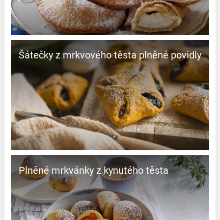
Šátečky z mrkvového těsta plněné povidly
Plněné mrkvánky z kynutého těsta