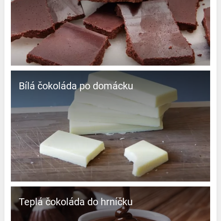
Bílá čokoláda po domácku
Teplá čokoláda do hrníčku