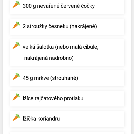
300 g nevařené červené čočky
2 stroužky česneku (nakrájené)
velká šalotka (nebo malá cibule,
nakrájená nadrobno)
45 g mrkve (strouhané)
lžíce rajčatového protlaku
lžička koriandru