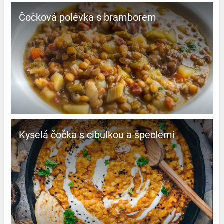
Čočková polévka s bramborem
Kyselá čočka s cibulkou a špeclemi