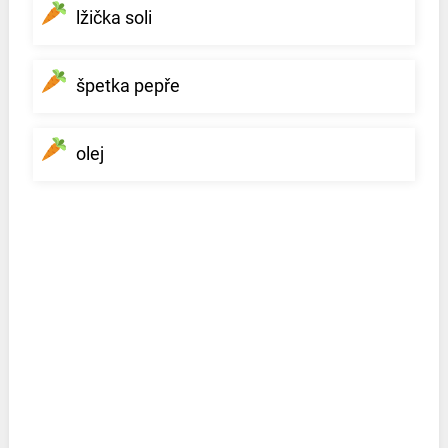
lžička soli
špetka pepře
olej